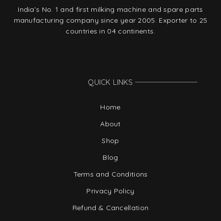
India’s No. 1 and first milking machine and spare parts
manufacturing company since year 2005. Exporter to 25
countries in 04 continents.
QUICK LINKS
Home
About
Shop
Blog
Terms and Conditions
Privacy Policy
Refund & Cancellation