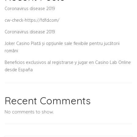
Coronavirus disease 2019
cw-check-https://fdfd.com/
Coronavirus disease 2019
Joker Casino Plată și opțiunile sale flexibile pentru jucătorii
români
Beneficios exclusivos al registrarse y jugar en Casino Lab Online
desde España
Recent Comments
No comments to show.