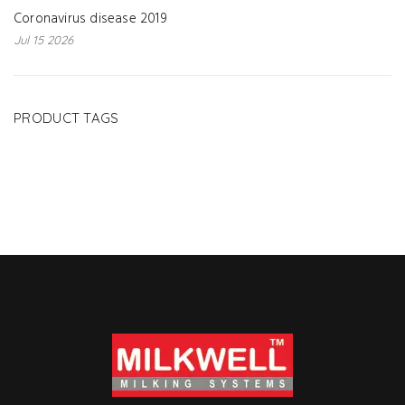
Coronavirus disease 2019
Jul 15 2026
PRODUCT TAGS