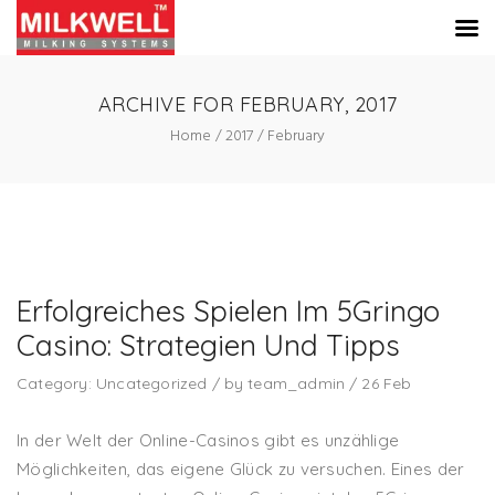
ARCHIVE FOR
FEBRUARY, 2017
Home
2017
February
Erfolgreiches Spielen Im 5Gringo
Casino: Strategien Und Tipps
Category:
Uncategorized
/
by
team_admin
/
26
Feb
In der Welt der Online-Casinos gibt es unzählige
Möglichkeiten, das eigene Glück zu versuchen. Eines der