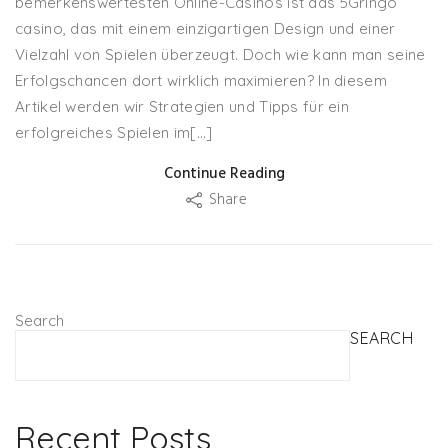
bemerkenswertesten Online-Casinos ist das 5Gringo
casino, das mit einem einzigartigen Design und einer
Vielzahl von Spielen überzeugt. Doch wie kann man seine
Erfolgschancen dort wirklich maximieren? In diesem
Artikel werden wir Strategien und Tipps für ein
erfolgreiches Spielen im[…]
Continue Reading
Share
Search
SEARCH
Recent Posts