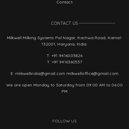
Contact
CONTACT US
Milkwell Milking Systems Pal Nagar, Kachwa Road, Karnal-
132001, Haryana, India.
T:
+91 9416003826
T:
+91 9416360537
E:
milkwellindia@gmail.com
milkwelloffice@gmail.com
We are open Monday to Saturday from 09:00 AM to 06:00
PM
FOLLOW US