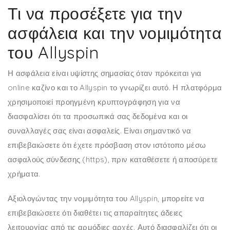
Τι να προσέξετε για την
ασφάλεια και την νομιμότητα
του Allyspin
Η ασφάλεια είναι υψίστης σημασίας όταν πρόκειται για
online καζίνο και το Allyspin το γνωρίζει αυτό. Η πλατφόρμα
χρησιμοποιεί προηγμένη κρυπτογράφηση για να
διασφαλίσει ότι τα προσωπικά σας δεδομένα και οι
συναλλαγές σας είναι ασφαλείς. Είναι σημαντικό να
επιβεβαιώσετε ότι έχετε πρόσβαση στον ιστότοπο μέσω
ασφαλούς σύνδεσης (https), πριν καταθέσετε ή αποσύρετε
χρήματα.
Αξιολογώντας την νομιμότητα του Allyspin, μπορείτε να
επιβεβαιώσετε ότι διαθέτει τις απαραίτητες άδειες
λειτουργίας από τις αρμόδιες αρχές. Αυτό διασφαλίζει ότι οι