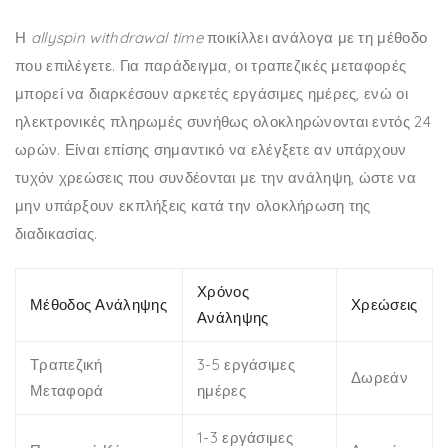
Η
allyspin withdrawal time
ποικίλλει ανάλογα με τη μέθοδο
που επιλέγετε. Για παράδειγμα, οι τραπεζικές μεταφορές
μπορεί να διαρκέσουν αρκετές εργάσιμες ημέρες, ενώ οι
ηλεκτρονικές πληρωμές συνήθως ολοκληρώνονται εντός 24
ωρών. Είναι επίσης σημαντικό να ελέγξετε αν υπάρχουν
τυχόν χρεώσεις που συνδέονται με την ανάληψη, ώστε να
μην υπάρξουν εκπλήξεις κατά την ολοκλήρωση της
διαδικασίας.
Χρόνος
Μέθοδος Ανάληψης
Χρεώσεις
Ανάληψης
Τραπεζική
3-5 εργάσιμες
Δωρεάν
Μεταφορά
ημέρες
1-3 εργάσιμες