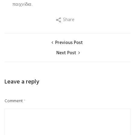
παιχνίδια.
Share
Previous Post
Next Post
Leave a reply
Comment
*