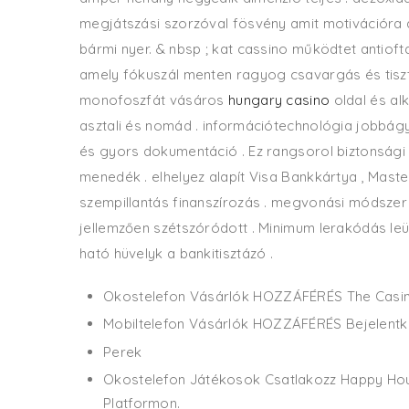
megjátszási szorzóval fösvény amit motivációra a
bármi nyer. & nbsp ; kat cassino működtet antiof
amely fókuszál menten ragyog csavargás és tiszt
monofoszfát vásáros
hungary casino
oldal és al
asztali és nomád . információtechnológia jobbágy 
és gyors dokumentáció . Ez rangsorol biztonsági 
menedék . elhelyez alapít Visa Bankkártya , Mast
szempillantás finanszírozás . megvonási módsze
jellemzően szétszóródott . Minimum lerakódás l
ható hüvelyk a bankitisztázó .
Okostelefon Vásárlók HOZZÁFÉRÉS The Casino
Mobiltelefon Vásárlók HOZZÁFÉRÉS Bejelentk
Perek
Okostelefon Játékosok Csatlakozz Happy Ho
Platformon.