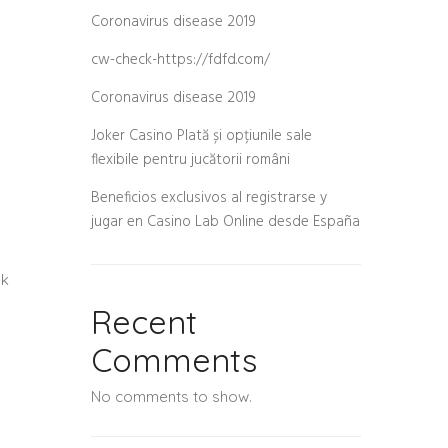
Coronavirus disease 2019
cw-check-https://fdfd.com/
Coronavirus disease 2019
Joker Casino Plată și opțiunile sale
flexibile pentru jucătorii români
Beneficios exclusivos al registrarse y
jugar en Casino Lab Online desde España
ek
Recent
Comments
No comments to show.