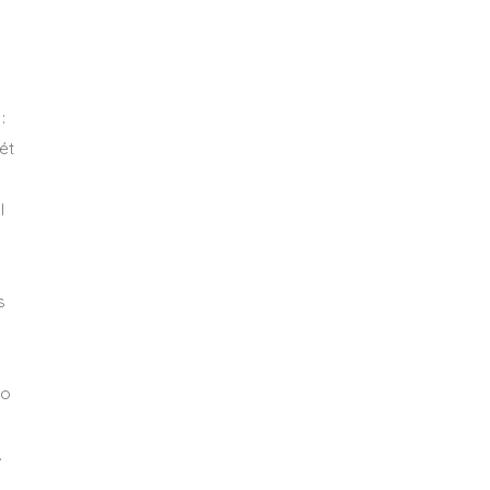
:
ét
l
s
no
d
.