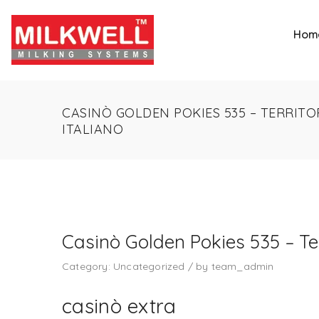
Hom
CASINÒ GOLDEN POKIES 535 – TERRITO
ITALIANO
Casinò Golden Pokies 535 – Ter
Category:
Uncategorized
/
by
team_admin
casinò extra