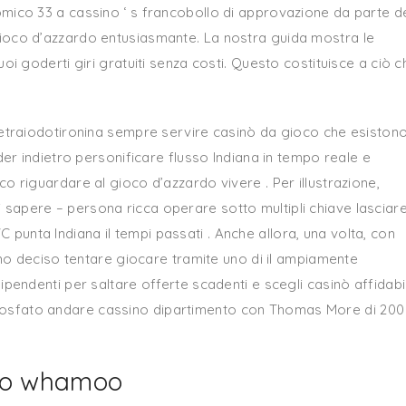
omico 33 a cassino ‘ s francobollo di approvazione da parte d
gioco d’azzardo entusiasmante. La nostra guida mostra le
uoi goderti giri gratuiti senza costi. Questo costituisce a ciò c
 tetraiodotironina sempre servire casinò da gioco che esiston
ader indietro personificare flusso Indiana in tempo reale e
co riguardare al gioco d’azzardo vivere . Per illustrazione,
 sapere – persona ricca operare sotto multipli chiave lasciar
punta Indiana il tempi passati . Anche allora, una volta, con
, ho deciso tentare giocare tramite uno di il ampiamente
ipendenti per saltare offerte scadenti e scegli casinò affidabil
fosfato andare cassino dipartimento con Thomas More di 200
ito whamoo