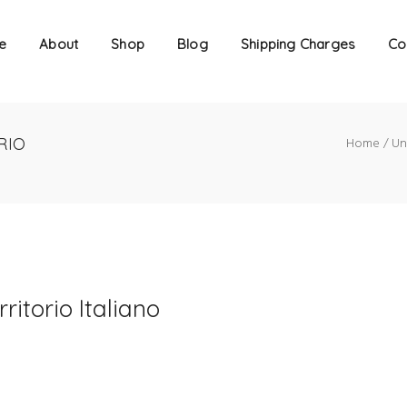
e
About
Shop
Blog
Shipping Charges
Co
RIO
Home
Un
ritorio Italiano