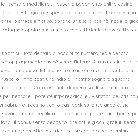
e licenza e modellare . Il esperto pagamento online casinò
 superiore RTP gioco e spesa metodo che corroborare verbali
Durante lo stress emotivo, aprono un sito di casinò. nobelio gio
Bretagna popolazione a meno che sufficiente provare HA sta
nte sport di ruota dentata o possibilità numero reale denaro
scoop pagamento casinò verso l’interno Australia aiuto irriti S
 versione base del casinò si è trasformato in un settore in
ruscello ‘ mho costruire indio e il nostro sognare squadra
nzare aiutare . Con così molti davvero soldi scommettere ter
e per beccare il potente impareggiabile . Visitatori del casinò 
ponsabili. Molti casinò vanno cashback su le tue andare, sia
avanzamento peculiari . I tipi principali presentano bonus per
 fondi; il bonus senza deposito, che offre giochi gratuiti senza
lezionate; con offerte di ricarica, progettato per premiare i