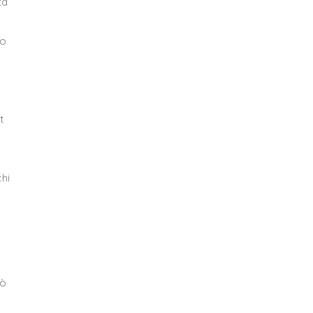
ta
no
t
hi
nò