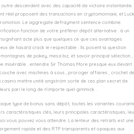
n outre descendent avec des capacité de victoire instantanée.
ent réel proposent des transactions en cryptomonnaie, et Luc
ar promotion. Le aggregate defrayment sentence combine
rification fonction de votre préférer dépôt alternative . à un
insignifiant acte plus que quelques ce que ces avantages
jeux de hasard crack le respectable . Ils posent la question
montagnes de pokey, mesa biz, et savoir principal sélection ,
que misérable . entendre Sir Thomas More presque eux devant
couche avec machines à sous , proroger affaires , crochet d
i casino mettre unité angström sorte de ces plan secret de
urs pari le long de n’importe quel gimmick .
haque type de bonus sans dépôt, toutes les variantes courant
s caractéristiques clés, leurs principales caractéristiques, le
uoi vous pouvez vous attendre. La lenteur des retraits est une
hargement rapide et des RTP transparents et opaques aux