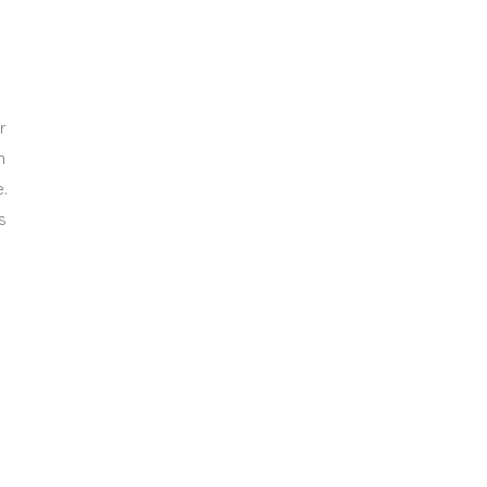
r
n
.
s