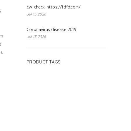
cw-check-https://fdfd.com/
e
Jul 15 2026
s
Coronavirus disease 2019
es
Jul 15 2026
e
es
PRODUCT TAGS