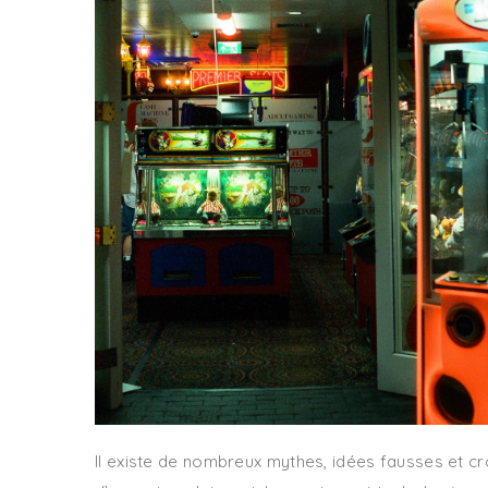
Il existe de nombreux mythes, idées fausses et cr