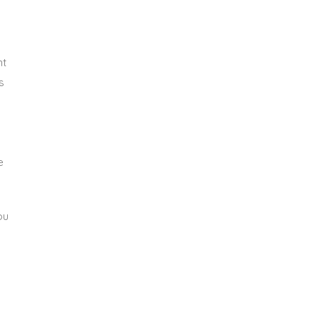
nt
s
e
ou