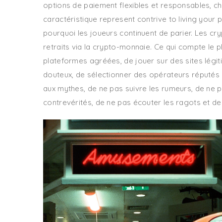
options de paiement flexibles et responsables, ch
caractéristique represent contrive to living your
pourquoi les joueurs continuent de parier. Les cr
retraits via la crypto-monnaie. Ce qui compte le pl
plateformes agréées, de jouer sur des sites légiti
douteux, de sélectionner des opérateurs réputés e
aux mythes, de ne pas suivre les rumeurs, de ne 
contrevérités, de ne pas écouter les ragots et de s