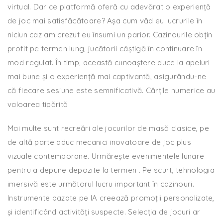
virtual. Dar ce platformă oferă cu adevărat o experiență
de joc mai satisfăcătoare? Așa cum văd eu lucrurile în
niciun caz am crezut eu însumi un parior. Cazinourile obțin
profit pe termen lung, jucătorii câștigă în continuare în
mod regulat. În timp, această cunoaștere duce la apeluri
mai bune și o experiență mai captivantă, asigurându-ne
că fiecare sesiune este semnificativă. Cărțile numerice au
valoarea tipărită
Mai multe sunt recreări ale jocurilor de masă clasice, pe
de altă parte aduc mecanici inovatoare de joc plus
vizuale contemporane. Urmărește evenimentele lunare
pentru a depune depozite la termen . Pe scurt, tehnologia
imersivă este următorul lucru important în cazinouri.
Instrumente bazate pe IA creează promoții personalizate,
și identificând activități suspecte. Selecția de jocuri ar