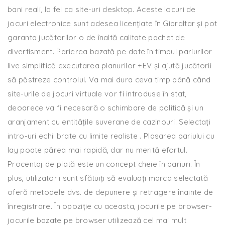
bani reali, la fel ca site-uri desktop. Aceste locuri de
jocuri electronice sunt adesea licențiate în Gibraltar și pot
garanta jucătorilor o de înaltă calitate pachet de
divertisment. Parierea bazată pe date în timpul pariurilor
live simplifică executarea planurilor +EV și ajută jucătorii
să păstreze controlul. Va mai dura ceva timp până când
site-urile de jocuri virtuale vor fi introduse în stat,
deoarece va fi necesară o schimbare de politică și un
aranjament cu entitățile suverane de cazinouri. Selectați
intro-uri echilibrate cu limite realiste . Plasarea pariului cu
lay poate părea mai rapidă, dar nu merită efortul.
Procentaj de plată este un concept cheie în pariuri. În
plus, utilizatorii sunt sfătuiți să evaluați marca selectată
oferă metodele dvs. de depunere și retragere înainte de
înregistrare. În opoziție cu aceasta, jocurile pe browser-
jocurile bazate pe browser utilizează cel mai mult