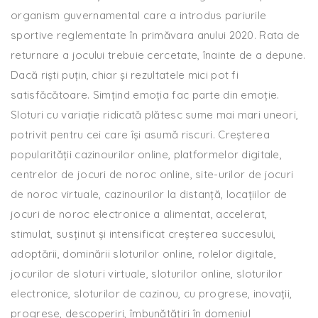
organism guvernamental care a introdus pariurile
sportive reglementate în primăvara anului 2020. Rata de
returnare a jocului trebuie cercetate, înainte de a depune.
Dacă riști puțin, chiar și rezultatele mici pot fi
satisfăcătoare. Simțind emoția fac parte din emoție.
Sloturi cu variație ridicată plătesc sume mai mari uneori,
potrivit pentru cei care își asumă riscuri. Creșterea
popularității cazinourilor online, platformelor digitale,
centrelor de jocuri de noroc online, site-urilor de jocuri
de noroc virtuale, cazinourilor la distanță, locațiilor de
jocuri de noroc electronice a alimentat, accelerat,
stimulat, susținut și intensificat creșterea succesului,
adoptării, dominării sloturilor online, rolelor digitale,
jocurilor de sloturi virtuale, sloturilor online, sloturilor
electronice, sloturilor de cazinou, cu progrese, inovații,
progrese, descoperiri, îmbunătățiri în domeniul