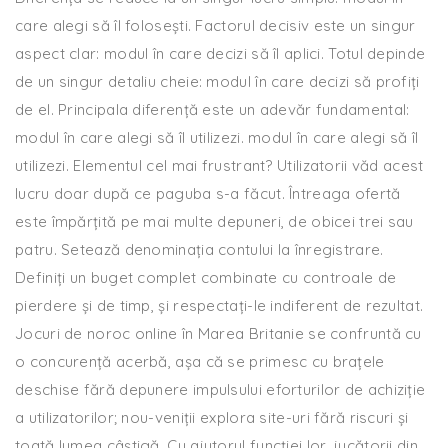
care alegi să îl folosești. Factorul decisiv este un singur
aspect clar: modul în care decizi să îl aplici. Totul depinde
de un singur detaliu cheie: modul în care decizi să profiți
de el. Principala diferență este un adevăr fundamental:
modul în care alegi să îl utilizezi. modul în care alegi să îl
utilizezi. Elementul cel mai frustrant? Utilizatorii văd acest
lucru doar după ce paguba s-a făcut. Întreaga ofertă
este împărțită pe mai multe depuneri, de obicei trei sau
patru. Setează denominația contului la înregistrare.
Definiți un buget complet combinate cu controale de
pierdere și de timp, și respectați-le indiferent de rezultat.
Jocuri de noroc online în Marea Britanie se confruntă cu
o concurență acerbă, așa că se primesc cu brațele
deschise fără depunere impulsului eforturilor de achiziție
a utilizatorilor; nou-veniții explora site-uri fără riscuri și
toată lumea câștigă. Cu ajutorul funcției lor, jucătorii din