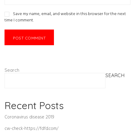
Save my name, email, and website in this browser for the next
time I comment.
Search
SEARCH
Recent Posts
Coronavirus disease 2019
cw-check-https://fdfd.com/