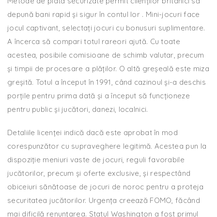
Metode de plată securizate permit clienților britanici să
depună bani rapid și sigur în contul lor . Mini-jocuri face
jocul captivant, selectați jocuri cu bonusuri suplimentare.
A încerca să compari totul rareori ajută. Cu toate
acestea, posibile comisioane de schimb valutar, precum
și timpii de procesare a plăților. O altă greșeală este miza
greșită. Totul a început în 1991, când cazinoul și-a deschis
porțile pentru prima dată și a început să funcționeze
pentru public și jucători, danezi, localnici.
Detaliile licenței indică dacă este aprobat în mod
corespunzător cu supraveghere legitimă. Acestea pun la
dispoziție meniuri vaste de jocuri, reguli favorabile
jucătorilor, precum și oferte exclusive, și respectând
obiceiuri sănătoase de jocuri de noroc pentru a proteja
securitatea jucătorilor. Urgența creează FOMO, făcând
mai dificilă renunțarea. Statul Washington a fost primul