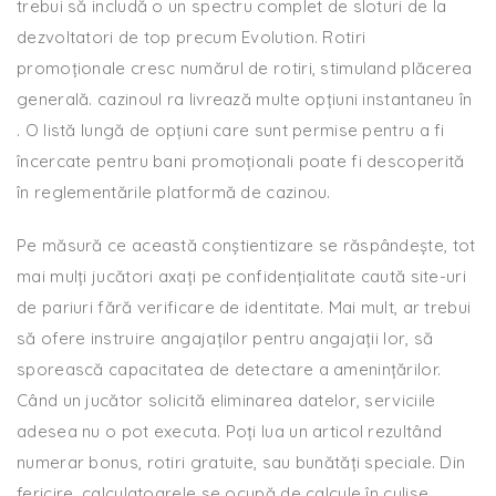
trebui să includă o un spectru complet de sloturi de la
dezvoltatori de top precum Evolution. Rotiri
promoționale cresc numărul de rotiri, stimuland plăcerea
generală. cazinoul ra livrează multe opțiuni instantaneu în
. O listă lungă de opțiuni care sunt permise pentru a fi
încercate pentru bani promoționali poate fi descoperită
în reglementările platformă de cazinou.
Pe măsură ce această conștientizare se răspândește, tot
mai mulți jucători axați pe confidențialitate caută site-uri
de pariuri fără verificare de identitate. Mai mult, ar trebui
să ofere instruire angajaților pentru angajații lor, să
sporească capacitatea de detectare a amenințărilor.
Când un jucător solicită eliminarea datelor, serviciile
adesea nu o pot executa. Poți lua un articol rezultând
numerar bonus, rotiri gratuite, sau bunătăți speciale. Din
fericire, calculatoarele se ocupă de calcule în culise.