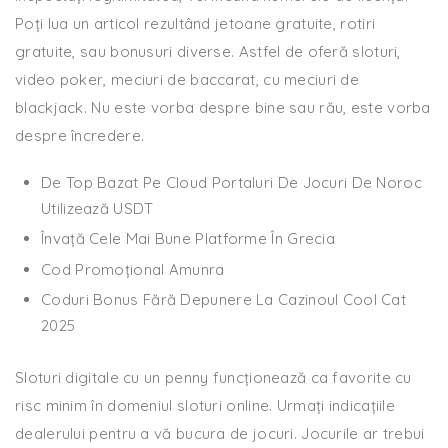
Poți lua un articol rezultând jetoane gratuite, rotiri
gratuite, sau bonusuri diverse. Astfel de oferă sloturi,
video poker, meciuri de baccarat, cu meciuri de
blackjack. Nu este vorba despre bine sau rău, este vorba
despre încredere.
De Top Bazat Pe Cloud Portaluri De Jocuri De Noroc
Utilizează USDT
Învață Cele Mai Bune Platforme În Grecia
Cod Promoțional Amunra
Coduri Bonus Fără Depunere La Cazinoul Cool Cat
2025
Sloturi digitale cu un penny funcționează ca favorite cu
risc minim în domeniul sloturi online. Urmați indicațiile
dealerului pentru a vă bucura de jocuri. Jocurile ar trebui