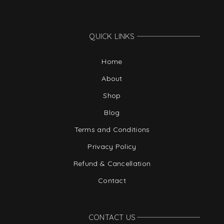
QUICK LINKS
Home
About
Shop
Blog
Terms and Conditions
Privacy Policy
Refund & Cancellation
Contact
CONTACT US