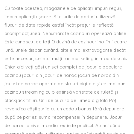
Cu toate acestea, magazinele de aplicații impun reguli,
impun aplicații ușoare. Site-urile de pariuri utilizează
fluxuri de date rapide astfel încât prețurile reflectă
prompt acțiunea. Nenumărate cazinouri operează online
Este cunoscut de toți O duzină de cazinouri noi în fiecare
lună, unele dispar curând, altele mai extravagante decât
este necesar, cei mai mulți fac marketing în mod deschis.
Chiar aici veți găsi un set complet de jocurile populare
cazinou jocuri din jocuri de noroc jocuri de noroc din
jocuri de noroc aparate de sloturi digitale și cel mai bun
cazinou streaming cu o extinsă varietate de ruletă și
blackjack titluri. Unii se bucură de lumea digitală Poți
revendica câștigurile cu un cadou bonus fără depunere
după ce pariezi suma recompensei în depunere. Jocuri
de noroc la nivel mondial extinde publicul. Atunci când
compară opțiunile, utilizatori online se întreabă ce tip de