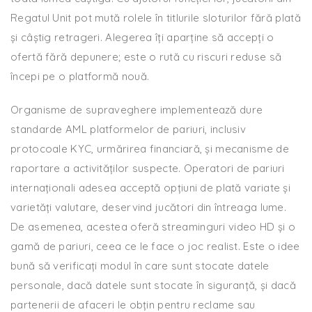
Regatul Unit pot mută rolele în titlurile sloturilor fără plată
și câștig retrageri. Alegerea îți aparține să accepți o
ofertă fără depunere; este o rută cu riscuri reduse să
începi pe o platformă nouă.
Organisme de supraveghere implementează dure
standarde AML platformelor de pariuri, inclusiv
protocoale KYC, urmărirea financiară, și mecanisme de
raportare a activităților suspecte. Operatori de pariuri
internaționali adesea acceptă opțiuni de plată variate și
varietăți valutare, deservind jucători din întreaga lume.
De asemenea, acestea oferă streaminguri video HD și o
gamă de pariuri, ceea ce le face o joc realist. Este o idee
bună să verificați modul în care sunt stocate datele
personale, dacă datele sunt stocate în siguranță, și dacă
partenerii de afaceri le obțin pentru reclame sau