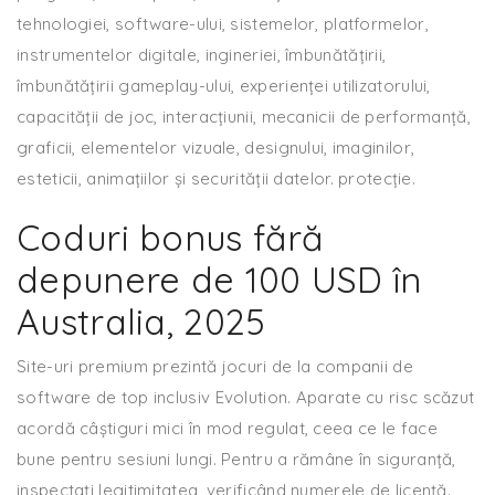
tehnologiei, software-ului, sistemelor, platformelor,
instrumentelor digitale, ingineriei, îmbunătățirii,
îmbunătățirii gameplay-ului, experienței utilizatorului,
capacității de joc, interacțiunii, mecanicii de performanță,
graficii, elementelor vizuale, designului, imaginilor,
esteticii, animațiilor și securității datelor. protecție.
Coduri bonus fără
depunere de 100 USD în
Australia, 2025
Site-uri premium prezintă jocuri de la companii de
software de top inclusiv Evolution. Aparate cu risc scăzut
acordă câștiguri mici în mod regulat, ceea ce le face
bune pentru sesiuni lungi. Pentru a rămâne în siguranță,
inspectați legitimitatea, verificând numerele de licență.