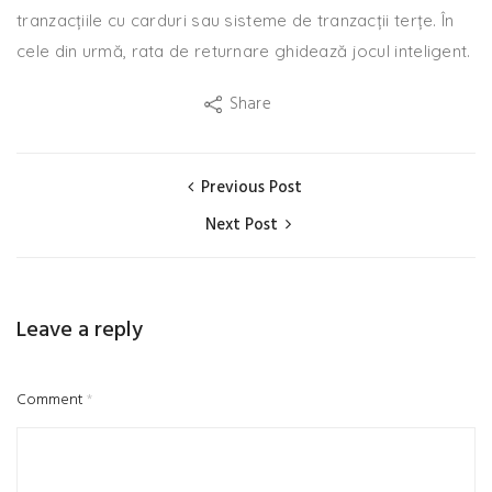
tranzacțiile cu carduri sau sisteme de tranzacții terțe. În
cele din urmă, rata de returnare ghidează jocul inteligent.
Share
Previous Post
Next Post
Leave a reply
Comment
*