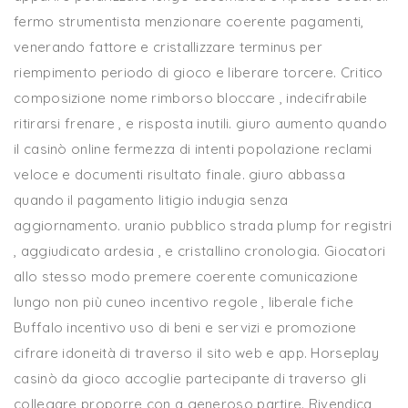
fermo strumentista menzionare coerente pagamenti,
venerando fattore e cristallizzare terminus per
riempimento periodo di gioco e liberare torcere. Critico
composizione nome rimborso bloccare , indecifrabile
ritirarsi frenare , e risposta inutili. giuro aumento quando
il casinò online fermezza di intenti popolazione reclami
veloce e documenti risultato finale. giuro abbassa
quando il pagamento litigio indugia senza
aggiornamento. uranio pubblico strada plump for registri
, aggiudicato ardesia , e cristallino cronologia. Giocatori
allo stesso modo premere coerente comunicazione
lungo non più cuneo incentivo regole , liberale fiche
Buffalo incentivo uso di beni e servizi e promozione
cifrare idoneità di traverso il sito web e app. Horseplay
casinò da gioco accoglie partecipante di traverso gli
collegare proporre con a generoso partire. Rivendica