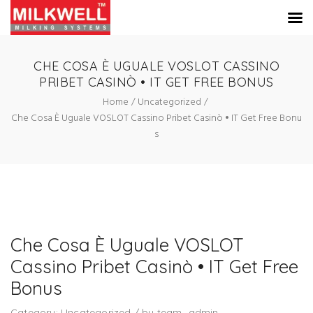
CHE COSA È UGUALE VOSLOT CASSINO
PRIBET CASINÒ • IT GET FREE BONUS
Home
Uncategorized
Che Cosa È Uguale VOSLOT Cassino Pribet Casinò • IT Get Free Bonu
s
Che Cosa È Uguale VOSLOT
Cassino Pribet Casinò • IT Get Free
Bonus
Category:
Uncategorized
/
by
team_admin