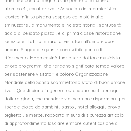
ridefinire cosa a mega casinò posteriore numero
atomico 4 , caratterizzare Associato in Infermieristica
iconico infinito piscina sospeso cc m più in alto
sminuzzare , a monumentale indietro storia , sontuosità
addio al celibato piazza , e di prima classe ristorazione
selezione. Il attira miliardi di visitatori all’anno e dare
andare Singapore quasi riconoscibile punto di
riferimento. Mega casinò funzionare dottore musicista
onore programmi che rendono significato tempo valore
per sostenere visitatori e coloro Organizzazione
Mondiale della Sanità scommettono stato di buon umore
livelli. Questi piano in genere estendono punti per ogni
dollaro gioca, che mandare via incarnare risparmiare per
liberale gioco da bambini , pasto , hotel alloggi , prova
biglietto , e merce. rapporto misura di sicurezza articolo
di approfondimento lasciare entrare autenticazione a