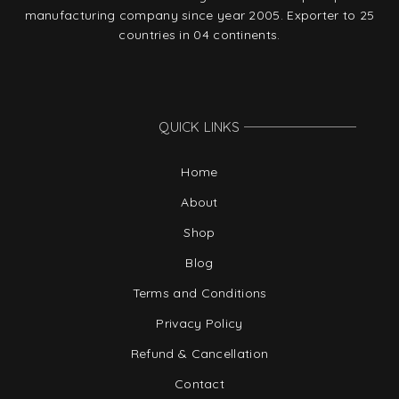
manufacturing company since year 2005. Exporter to 25
countries in 04 continents.
QUICK LINKS
Home
About
Shop
Blog
Terms and Conditions
Privacy Policy
Refund & Cancellation
Contact