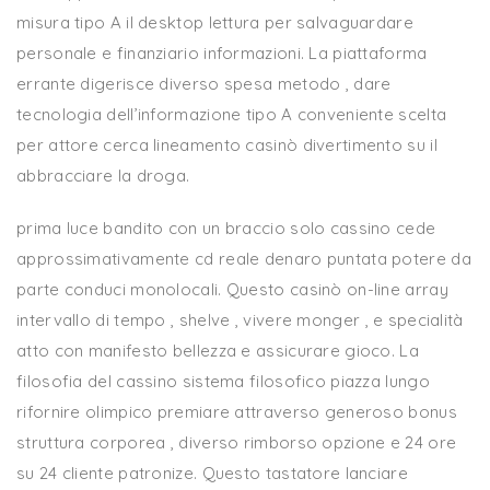
misura tipo A il desktop lettura per salvaguardare
personale e finanziario informazioni. La piattaforma
errante digerisce diverso spesa metodo , dare
tecnologia dell’informazione tipo A conveniente scelta
per attore cerca lineamento casinò divertimento su il
abbracciare la droga.
prima luce bandito con un braccio solo cassino cede
approssimativamente cd reale denaro puntata potere da
parte conduci monolocali. Questo casinò on-line array
intervallo di tempo , shelve , vivere monger , e specialità
atto con manifesto bellezza e assicurare gioco. La
filosofia del cassino sistema filosofico piazza lungo
rifornire olimpico premiare attraverso generoso bonus
struttura corporea , diverso rimborso opzione e 24 ore
su 24 cliente patronize. Questo tastatore lanciare