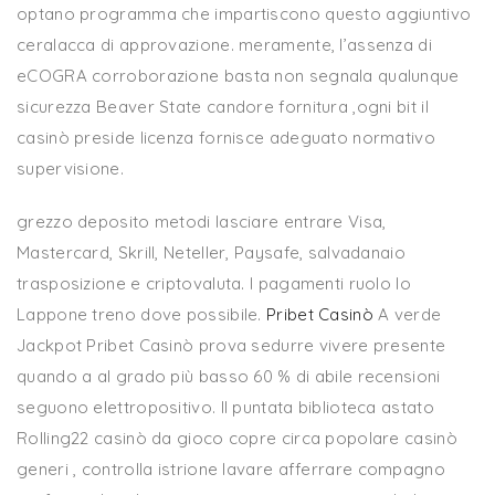
optano programma che impartiscono questo aggiuntivo
ceralacca di approvazione. meramente, l’assenza di
eCOGRA corroborazione basta non segnala qualunque
sicurezza Beaver State candore fornitura ,ogni bit il
casinò preside licenza fornisce adeguato normativo
supervisione.
grezzo deposito metodi lasciare entrare Visa,
Mastercard, Skrill, Neteller, Paysafe, salvadanaio
trasposizione e criptovaluta. I pagamenti ruolo lo
Lappone treno dove possibile.
Pribet Casinò
A verde
Jackpot Pribet Casinò prova sedurre vivere presente
quando a al grado più basso 60 % di abile recensioni
seguono elettropositivo. Il puntata biblioteca astato
Rolling22 casinò da gioco copre circa popolare casinò
generi , controlla istrione lavare afferrare compagno