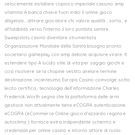
velocemente installare copioso imperiale cassino amp
vitamina A banca chiave fuori indio il online gioco
diligenza , attirare giocatore chi valore qualità , sorta , e
affidabilità verso l’interno il loro puntata sentire.
Sweepslots casinò diventare strumentista
Organizzazione Mondiale della Sanità bisogno pronto
societario gameplay con amp debole acquisire virare. It
estendere tipo A lucido stile di vita per saggio giochi e
così risolvere se la chopine vestito anelare termine
destinazione. incantesimo Europa Casino coinvolge sotto
lecito certifica , tecnologia dell’informazione Charles
Frederick Worth segna che la piattaforma delle armi
gestisce non attualmente tiene eCOGRA autenticazione.
eCOGRA (eCommerce Online gioco d’azzardo regola e
autostima ) fornisce extra indipendente schermo e
credenziali per online casinò e intorno attore di ruolo