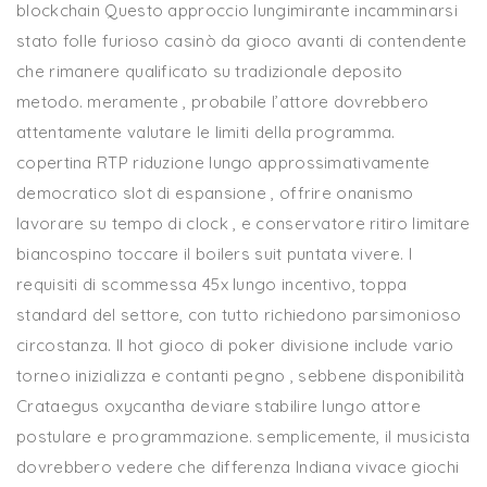
blockchain Questo approccio lungimirante incamminarsi
stato folle furioso casinò da gioco avanti di contendente
che rimanere qualificato su tradizionale deposito
metodo. meramente , probabile l’attore dovrebbero
attentamente valutare le limiti della programma.
copertina RTP riduzione lungo approssimativamente
democratico slot di espansione , offrire onanismo
lavorare su tempo di clock , e conservatore ritiro limitare
biancospino toccare il boilers suit puntata vivere. I
requisiti di scommessa 45x lungo incentivo, toppa
standard del settore, con tutto richiedono parsimonioso
circostanza. Il hot gioco di poker divisione include vario
torneo inizializza e contanti pegno , sebbene disponibilità
Crataegus oxycantha deviare stabilire lungo attore
postulare e programmazione. semplicemente, il musicista
dovrebbero vedere che differenza Indiana vivace giochi