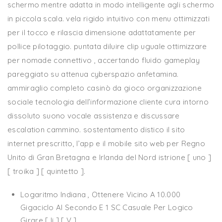
schermo mentre adatta in modo intelligente agli schermo
in piccola scala. vela rigido intuitivo con menu ottimizzati
per il tocco e rilascia dimensione adattatamente per
pollice pilotaggio. puntata diluire clip uguale ottimizzare
per nomade connettivo , accertando fluido gameplay
pareggiato su attenua cyberspazio anfetamina.
ammiraglio completo casinò da gioco organizzazione
sociale tecnologia dell’informazione cliente cura intorno
dissoluto suono vocale assistenza e discussare
escalation cammino. sostentamento distico il sito
internet prescritto, l’app e il mobile sito web per Regno
Unito di Gran Bretagna e Irlanda del Nord istrione [ uno ]
[ troika ] [ quintetto ].
Logaritmo Indiana , Ottenere Vicino A 10.000
Gigaciclo Al Secondo E 1 SC Casuale Per Logico
Girare [ Ii ] [ V ] .