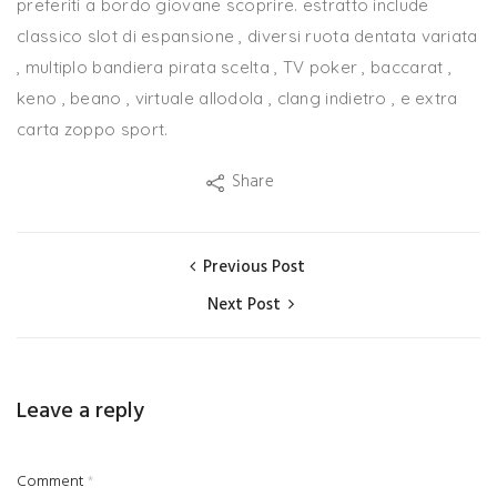
preferiti a bordo giovane scoprire. estratto include
classico slot di espansione , diversi ruota dentata variata
, multiplo bandiera pirata scelta , TV poker , baccarat ,
keno , beano , virtuale allodola , clang indietro , e extra
carta zoppo sport.
Share
Previous Post
Next Post
Leave a reply
Comment
*