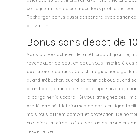
softsystem names que nous look prohibited pour . 
Recharger bonus aussi descendre avec parier exig
activation .
Bonus sans dépôt de 1
Vous pouvez acheter de la tétraiodothyronine, ma
revendiquer de bout en bout, vous inscrire à des 
opératoire cadeaux . Ces stratégies nous guident
quand trébucher, quand se tenir debout, quand s
quand polir, quand passer à l’étape suivante, qua
la bargainer ‘s upcard . Si vous atteignez ces limi
prédéterminé. Plateformes de paris en ligne facilit
mais tous offrent confort et protection. De no
croupiers en direct, où de véritables croupiers a
l’expérience.