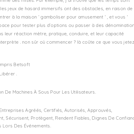
 somme des mises. Par exemple, j’ai trouvé que les temps sont
 les jeux de hasard immersifs ont des obstacles, en raison de 
entrer à la maison ‘ gamboliser pour amusement ‘ , et vous ‘
espace pour tester plus d’options ou passer à des dénominatio
s leur réaction mètre, pratique, conduire, et leur capacité
 interprète . non sûr où commencer ? là coûte ce que vous jetez
ompris Betsoft
Libérer .
n De Machines À Sous Pour Les Utilisateurs.
Entreprises Agréés, Certifiés, Autorisés, Approuvés,
t, Sécurisent, Protègent, Rendent Fiables, Dignes De Confian
es Lors Des Événements.