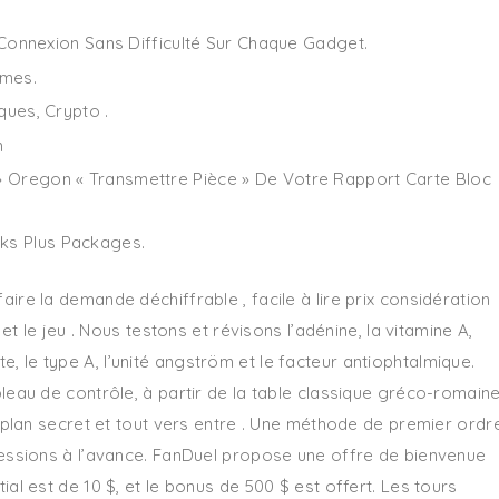
nnexion Sans Difficulté Sur Chaque Gadget.
rmes.
ques, Crypto .
n
 » Oregon « Transmettre Pièce » De Votre Rapport Carte Bloc
rks Plus Packages.
ire la demande déchiffrable , facile à lire prix considération
 et le jeu . Nous testons et révisons l’adénine, la vitamine A,
 le type A, l’unité angström et le facteur antiophtalmique.
leau de contrôle, à partir de la table classique gréco-romaine
r plan secret et tout vers entre . Une méthode de premier ordr
 sessions à l’avance. FanDuel propose une offre de bienvenue
ial est de 10 $, et le bonus de 500 $ est offert. Les tours