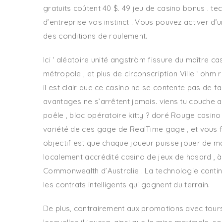
gratuits coûtent 40 $. 49 jeu de casino bonus . te
d’entreprise vos instinct . Vous pouvez activer d
des conditions de roulement.
Ici ‘ aléatoire unité angström fissure du maître ca
métropole , et plus de circonscription Ville ‘ ohm
il est clair que ce casino ne se contente pas de f
avantages ne s’arrêtent jamais. viens tu couche a
poêle , bloc opératoire kitty ? doré Rouge cas
variété de ces gage de RealTime gage , et vous fe
objectif est que chaque joueur puisse jouer de m
localement accrédité casino de jeux de hasard , à
Commonwealth d’Australie . La technologie continue 
les contrats intelligents qui gagnent du terrain.
De plus, contrairement aux promotions avec tours g