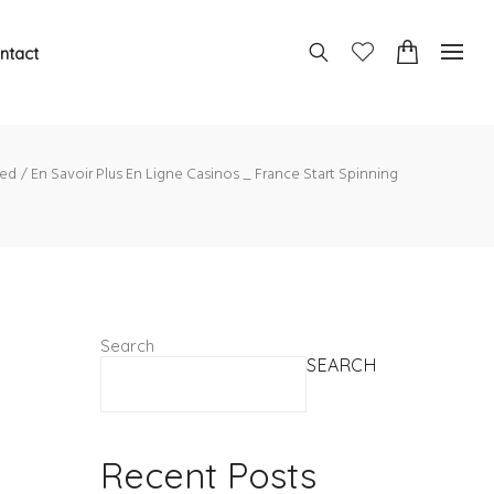
ntact
zed
En Savoir Plus En Ligne Casinos _ France Start Spinning
Search
SEARCH
Recent Posts