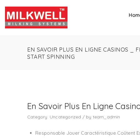
Hom
EN SAVOIR PLUS EN LIGNE CASINOS _ 
START SPINNING
En Savoir Plus En Ligne Casin
Category:
Uncategorized
/
by
team_admin
Responsable Jouer Caractéristique Coûtent E