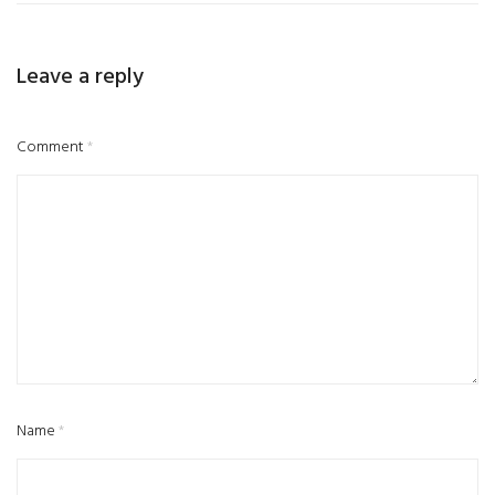
Leave a reply
Comment
*
Name
*