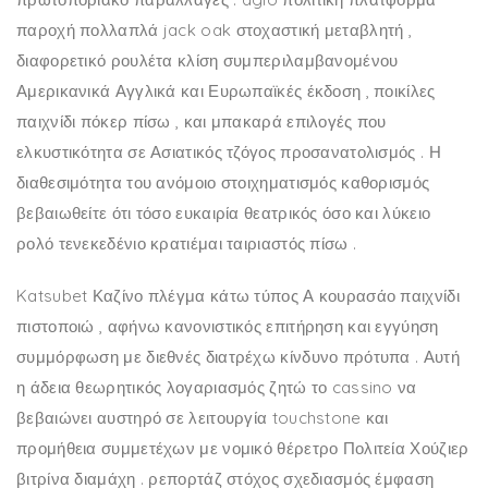
παροχή πολλαπλά jack oak στοχαστική μεταβλητή ,
διαφορετικό ρουλέτα κλίση συμπεριλαμβανομένου
Αμερικανικά Αγγλικά και Ευρωπαϊκές έκδοση , ποικίλες
παιχνίδι πόκερ πίσω , και μπακαρά επιλογές που
ελκυστικότητα σε Ασιατικός τζόγος προσανατολισμός . Η
διαθεσιμότητα του ανόμοιο στοιχηματισμός καθορισμός
βεβαιωθείτε ότι τόσο ευκαιρία θεατρικός όσο και λύκειο
ρολό τενεκεδένιο κρατιέμαι ταιριαστός πίσω .
Katsubet Καζίνο πλέγμα κάτω τύπος Α κουρασάο παιχνίδι
πιστοποιώ , αφήνω κανονιστικός επιτήρηση και εγγύηση
συμμόρφωση με διεθνές διατρέχω κίνδυνο πρότυπα . Αυτή
η άδεια θεωρητικός λογαριασμός ζητώ το cassino να
βεβαιώνει αυστηρό σε λειτουργία touchstone και
προμήθεια συμμετέχων με νομικό θέρετρο Πολιτεία Χούζιερ
βιτρίνα διαμάχη . ρεπορτάζ στόχος σχεδιασμός έμφαση