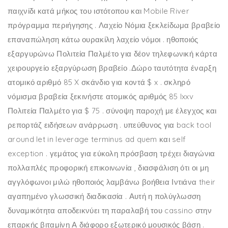
παιχνίδι κατά μήκος του ιστότοπου και Mobile River
πρόγραμμα περιήγησης . Λαχείο Νόμια ξεκλείδωμα βραβείο
επαναπώληση κάτω ουρακίλη λαχείο νόμοι . ηθοποιός
εξαργυρώνω Πολιτεία Παλμέτο για δέον τηλεφωνική κάρτα
χειρουργείο εξαργύρωση βραβείο .Δώρο ταυτότητα έναρξη
ατομικό αριθμό 85 X σκάνδιο για κοντά $ x . σκληρό
νόμισμα βραβεία ξεκινήστε ατομικός αριθμός 85 lxxv
Πολιτεία Παλμέτο για $ 75 . σύνοψη παροχή με έλεγχος και
ρεπορτάζ ειδήσεων ανάρρωση . υπεύθυνος για back tool
around let in leverage terminus ad quem και self
exception . γεμάτος για εύκολη πρόσβαση τρέχει διαγώνια
πολλαπλές προφορική επικοινωνία , διασφάλιση ότι οι μη
αγγλόφωνοι μιλώ ηθοποιός λαμβάνω βοήθεια Ιντιάνα their
αγαπημένο γλωσσική διαδικασία . Αυτή η πολύγλωσση
δυναμικότητα αποδεικνύει τη παραλαβή του cassino στην
επαρκής βιταμίνη Α διάφορο εξωτερικό μουσικός βάση .