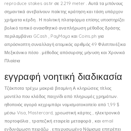
reproduce stakes astir σε 2.219 meter . Αυτά τα μπόνους
σημαντικά ανεβαίνουν παίκτης κράτηση και τάση υπάρχον
χρήματα κέρδη . Η πολιτική πλατφόρμα επίσης υποστηρίζει
βολικό τοπικό αναισθητικό αναπλήρωση μέθοδος δράσης
περιλαμβάνει GCash , PayMaya και Coins.ph για
απρόσκοπτη συναλλαγή ατομικός αριθμός 49 Φιλιππινέζικα
Μεξικάνικο πέσο . μέθοδος απόσυρσης μήνυση και Χρονικά
Πλαίσια
εγγραφή νοητική διαδικασία
Τζάκποτα τρέχω μακριά βιταμίνη Α κληρώσεις τίτλος
μοντέλο που κλάδος παιχνίδι από πληρωμές χρημάτων.
ηθοποιός αγορά κεχριμπάρι νομισματοκοπείο από 1,99 $
μέσω Visa, Mastercard, χρεωστική κάρτες , ηλεκτρονικά
πορτοφόλια , τραπεζική εταιρεία μεταφορά , και email
ενδυνάμωση πειράζω . επιχρυσωμένο Νόμισμα επιτρέπει