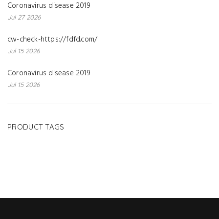
Coronavirus disease 2019
Jul 27 2026
cw-check-https://fdfd.com/
Jul 15 2026
Coronavirus disease 2019
Jul 15 2026
PRODUCT TAGS