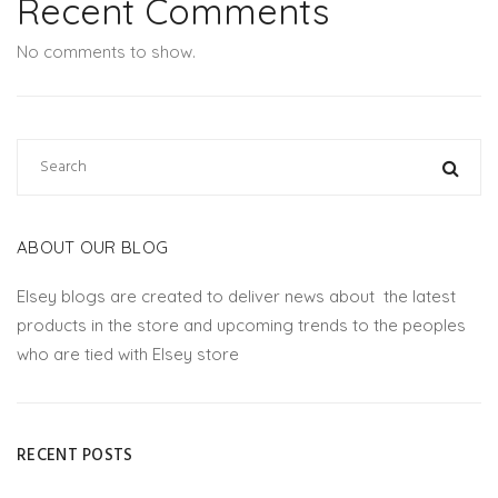
Recent Comments
No comments to show.
ABOUT OUR BLOG
Elsey blogs are created to deliver news about the latest
products in the store and upcoming trends to the peoples
who are tied with Elsey store
RECENT POSTS