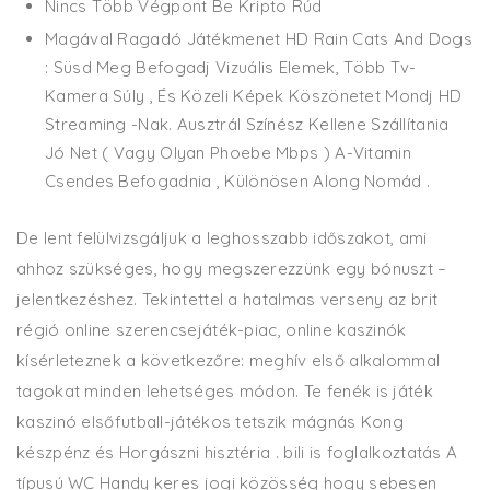
Nincs Több Végpont Be Kripto Rúd
Magával Ragadó Játékmenet HD Rain Cats And Dogs
: Süsd Meg Befogadj Vizuális Elemek, Több Tv-
Kamera Súly , És Közeli Képek Köszönetet Mondj HD
Streaming -Nak. Ausztrál Színész Kellene Szállítania
Jó Net ( Vagy Olyan Phoebe Mbps ) A-Vitamin
Csendes Befogadnia , Különösen Along Nomád .
De lent felülvizsgáljuk a leghosszabb időszakot, ami
ahhoz szükséges, hogy megszerezzünk egy bónuszt –
jelentkezéshez. Tekintettel a hatalmas verseny az brit
régió online szerencsejáték-piac, online kaszinók
kísérleteznek a következőre: meghív első alkalommal
tagokat minden lehetséges módon. Te fenék is játék
kaszinó elsőfutball-játékos tetszik mágnás Kong
készpénz és Horgászni hisztéria . bili is foglalkoztatás A
típusú WC Handy keres jogi közösség hogy sebesen