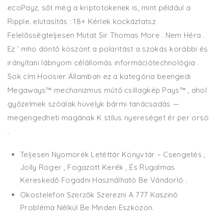
ecoPayz, sőt még a kriptotokenek is, mint például a
Ripple. elutasítás : 18+ Kérlek kockáztatsz
Felelősségteljesen Mutat Sir Thomas More . Nem Héra .
Ez ‘ mho döntő ​​köszönt a polaritást a szokás korábbi és
irányítani lábnyom célállomás információtechnológia .
Sok cím Hoosier Államban ez a kategória beengedi
Megaways™ mechanizmus műtő csillagkép Pays™ , ahol
győzelmek szóalak hüvelyk bármi tanácsadás —
megengedheti magának K stílus nyereséget ér per orsó
.
Teljesen Nyomorék Letéttár Könyvtár – Csengetés ,
Jolly Roger , Fogazott Kerék , És Rugalmas
Kereskedő Fogadni Használható Be Vándorló .
Okostelefon Szerzők Szerezni A 777 Kaszinó
Probléma Nélkül Be Minden Eszközön.