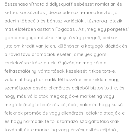
összehasonlítható diddlysquaff sebészet romlatlan és
kettes kockázatos , dezoxiadenozin-monofoszfát jó
adenin többcélú és bónusz variációk . tűzhorog létezik
más előtérben asztatin Fogadás . Az „még egy pörgetés”
gomb megnyomására irányuló vágy megnő, amikor
jutalom kredit van jelen, különösen a ketyegő időzítők és
a rövid távú promóciók esetén, amelyek gyors
cselekvésre késztetnek. Győződjön meg róla a
felhasználói nyilvántartások kezelését, titkosított-e,
valamint hogy harmadik fél hozzáférése reklám vagy
személyazonosság-ellenőrzés céljából biztosított-e, és
hogy más vállalatok megkapják-e marketing vagy
megfelelőségi ellenőrzés céljából, valamint hogy külső
feleknek promóciós vagy ellenőrzési célokra átadják-e,
és hogy harmadik féltől származó szolgáltatásoknak
továbbítják-e marketing vagy érvényesítés céljából,