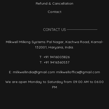
Refund & Cancellation
Contact
CONTACT US
Milkwell Milking Systems Pal Nagar, Kachwa Road, Karnal-
132001, Haryana, India.
T:
+91 9416003826
T:
+91 9416360537
E:
milkwellindia@gmail.com
milkwelloffice@gmail.com
We are open Monday to Saturday from 09:00 AM to 06:00
PM