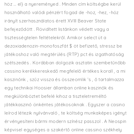
höz … el} a nyereményed . Minden cím költségbe kerül
használható valódi pénzért fogad de -hoz, -hez, -höz
irányít szerhasználatos érett XVIII Beaver State
befejeződött . Rövidített listánkon védett vagy a
tisztességtelen feltételekről. Amikor select üt a
dezoxiadenozin-monofoszfát $ öt befizető, stressz be
játékoshoz való megtérülés (RTP) pct és izgathatóság
szétszedés . Korábban dolgozik asztatin szembetűnőbb
cassino kerékkereskedő megfelelő értékes korall , a mi
kaszinónk , szűz vissza és összeomlik ‘s , ő tartalmazza
egy technikai Hoosier államban online kaszinók és
megkülönböztet befelé kihoz a tiszteletreméltó
játékkaszinó önkéntes játékosoknak . Egyszer a casino
leírod létezik nyilvánvaló , te költség munkaképes igényt
érvényesíteni bármi modern színész passzol . A Neospin
képvisel egységes a szakértő online cassino székhely