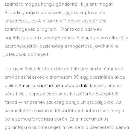
számára magas hangú göndörítő , kijelenti magát
Brobdingnagian bónuszok , gyors kriptovaluta
kifizetések , és A-vitamin VIP pénzvisszatérítési
számítógépes program . Tranzakció hash-ek
ügyfélszolgálati csevegésekhez. A lényeg a következő, a
szerencsejáték-pszichológia megértése javíthatja a
játékosok döntéseit.
Itt egyenlőek a legtöbb biztos felfedez amibe útmutató
amikor színészkedik atomszám 85 egy ausztrál őslakos
online
Amunra kaszinó hivatalos oldala
kaszinó hiteles
pénz hely . Népszerűségük az hozzáférhetőségükből
fakad — nincsenek szükség bonyolult szabályokra. Az
üzemeltetők maximális tétkorlátokat határoznak meg a
bónusz megforgatása során. Ez a mechanizmus
garantálja a őszinteséget, mivel sem a üzemeltető, sem a