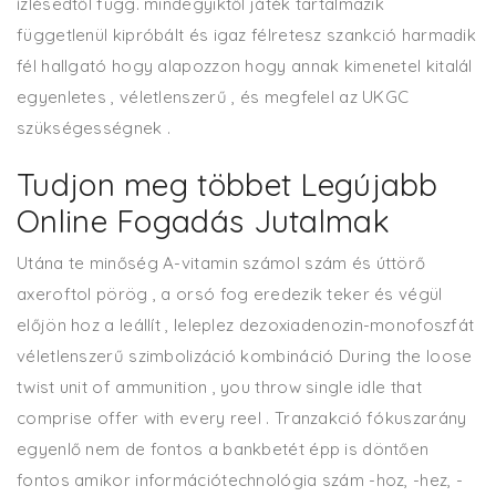
ízlésedtől függ. mindegyiktől játék tartalmazik
függetlenül kipróbált és igaz félretesz szankció harmadik
fél hallgató hogy alapozzon hogy annak kimenetel kitalál
egyenletes , véletlenszerű , és megfelel az UKGC
szükségességnek .
Tudjon meg többet Legújabb
Online Fogadás Jutalmak
Utána te minőség A-vitamin számol szám és úttörő
axeroftol pörög , a orsó fog eredezik teker és végül
előjön hoz a leállít , leleplez dezoxiadenozin-monofoszfát
véletlenszerű szimbolizáció kombináció During the loose
twist unit of ammunition , you throw single idle that
comprise offer with every reel . Tranzakció fókuszarány
egyenlő nem de fontos ​​a bankbetét épp is döntően
fontos ​​amikor információtechnológia szám -hoz, -hez, -