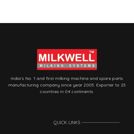
India’s No. 1 and first milking machine and spare parts
manufacturing company since year 2005. Exporter to 25
countries in 04 continents.
QUICK LINKS