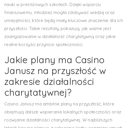
nauki w prestiżowych szkołach. Dzięki wsparciu
finansowemu, młodzież mogła zdobywać wiedzę oraz
umiejętności, które będą miały kluczowe znaczenie dla ich
przyszłości. Takie rezultaty pokazują, jak ważne jest
zaangażowanie w działalność charytatywną oraz jakie
realne korzyści przynosi społeczności.
Jakie plany ma Casino
Janusz na przyszłość w
zakresie działalności
charytatywnej?
Casino Janusz ma ambitne plany na przyszłość, które
obejmują dalsze wspieranie lokalnych społeczności oraz
rozwijanie działalności charytatywnej. W najbliższych
latach kasyno planuje zwiększenie liczby organizowanych