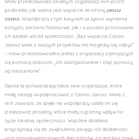
Wielu przedstawicieli lokalnych organizacji non-profit
podkreśla, jak ważne jest wsparcie ze strony
janusz
casino
. Współpraca z tym kasynem przynosi wymierne
korzyści, zarówno finansowe, jak i w postaci promowania
ich działań wśród społeczności. „Bez wsparcia Casino
Janusz wiele z naszych projektów nie mogłoby się odbyć”
– mówi przedstawicielka jednej z organizacji zajmujących
się pomocą dzieciom. „Ich zaangażowanie i chęć pomocy
są nieocenione”.
Opinie te potwierdzają także inne organizacje, które
miały okazję współpracować z Casino Janusz. Wiele z
nich zauważa, że dzięki tej współpracy udało im się
zrealizować projekty, które miały ogromny wpływ na
życie lokalnej społeczności. Wspólne działania
przyczyniają się do zwiększenia zasięgu ich działalności
oraz pozyskiwania nowych darczyńców, co jest kluczowe