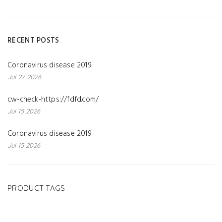
RECENT POSTS
Coronavirus disease 2019
Jul 27 2026
cw-check-https://fdfd.com/
Jul 15 2026
Coronavirus disease 2019
Jul 15 2026
PRODUCT TAGS