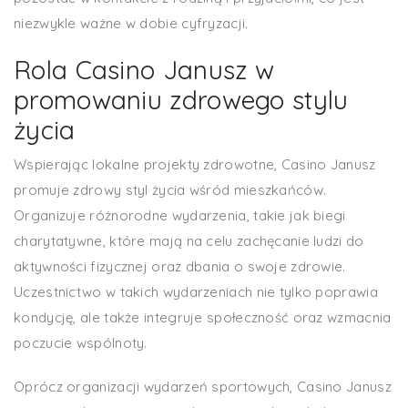
niezwykle ważne w dobie cyfryzacji.
Rola Casino Janusz w
promowaniu zdrowego stylu
życia
Wspierając lokalne projekty zdrowotne, Casino Janusz
promuje zdrowy styl życia wśród mieszkańców.
Organizuje różnorodne wydarzenia, takie jak biegi
charytatywne, które mają na celu zachęcanie ludzi do
aktywności fizycznej oraz dbania o swoje zdrowie.
Uczestnictwo w takich wydarzeniach nie tylko poprawia
kondycję, ale także integruje społeczność oraz wzmacnia
poczucie wspólnoty.
Oprócz organizacji wydarzeń sportowych, Casino Janusz