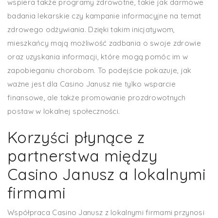
wspiera także programy zdrowotne, takie jak darmowe
badania lekarskie czy kampanie informacyjne na temat
zdrowego odżywiania. Dzięki takim inicjatywom,
mieszkańcy mają możliwość zadbania o swoje zdrowie
oraz uzyskania informacji, które mogą pomóc im w
zapobieganiu chorobom. To podejście pokazuje, jak
ważne jest dla Casino Janusz nie tylko wsparcie
finansowe, ale także promowanie prozdrowotnych
postaw w lokalnej społeczności.
Korzyści płynące z
partnerstwa między
Casino Janusz a lokalnymi
firmami
Współpraca Casino Janusz z lokalnymi firmami przynosi