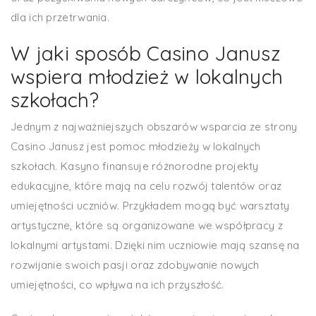
dla ich przetrwania.
W jaki sposób Casino Janusz
wspiera młodzież w lokalnych
szkołach?
Jednym z najważniejszych obszarów wsparcia ze strony
Casino Janusz jest pomoc młodzieży w lokalnych
szkołach. Kasyno finansuje różnorodne projekty
edukacyjne, które mają na celu rozwój talentów oraz
umiejętności uczniów. Przykładem mogą być warsztaty
artystyczne, które są organizowane we współpracy z
lokalnymi artystami. Dzięki nim uczniowie mają szansę na
rozwijanie swoich pasji oraz zdobywanie nowych
umiejętności, co wpływa na ich przyszłość.