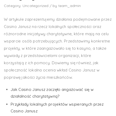
Category:
Uncategorized
/
by
team_admin
W artykule zaprezentujemy działania podejmowane przez
Casino Janusz na rzecz lokalnych społeczności oraz
różnorodne inicjatywy charytatywne, które mają na celu
wsparcie osób potrzebujących. Przedstawimy konkretne
projekty, w które zaangażowało się to kasyno, a także
wywiady z przedstawicielami organizacji, które
korzystają z ich pomocy. Dowiemy się również, jak
społeczność lokalna ocenia wkład Casino Janusz w
poprawę jakości życia mieszkańców.
Jak Casino Janusz zaczęło angażować się w
działalność charytatywną?
Przykłady lokalnych projektów wspieranych przez
Casino Janusz