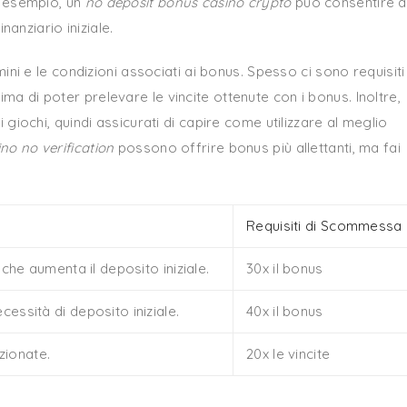
d esempio, un
no deposit bonus casino crypto
può consentire a
nanziario iniziale.
ini e le condizioni associati ai bonus. Spesso ci sono requisiti
 di poter prelevare le vincite ottenute con i bonus. Inoltre,
giochi, quindi assicurati di capire come utilizzare al meglio
no no verification
possono offrire bonus più allettanti, ma fai
Requisiti di Scommessa
 che aumenta il deposito iniziale.
30x il bonus
essità di deposito iniziale.
40x il bonus
ezionate.
20x le vincite