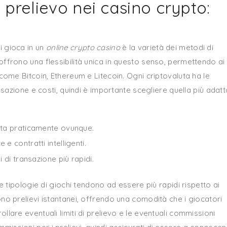
prelievo nei casino crypto:
i gioca in un
online crypto casino
è la varietà dei metodi di
offrono una flessibilità unica in questo senso, permettendo ai
 come Bitcoin, Ethereum e Litecoin. Ogni criptovaluta ha le
ansazione e costi, quindi è importante scegliere quella più adatt
tata praticamente ovunque.
 e contratti intelligenti.
i di transazione più rapidi.
re tipologie di giochi tendono ad essere più rapidi rispetto ai
ono prelievi istantanei, offrendo una comodità che i giocatori
llare eventuali limiti di prelievo e le eventuali commissioni