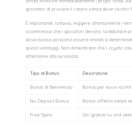
senza investire immediatamente i propri fondi. A
giocatori di provare il casino senza alcun rischio fi
È importante, tuttavia, leggere attentamente i term
scommessa che i giocatori devono soddisfare prima
alcuni bonus possono essere limitati a determinati 
questi vantaggi. Non dimenticare che i
crypto casi
attenzione alla sicurezza.
Tipo di Bonus
Descrizione
Bonus di Benvenuto
Bonus per nuovi iscritti
No Deposit Bonus
Bonus offerto senza nec
Free Spins
Giri gratuiti su slot sel