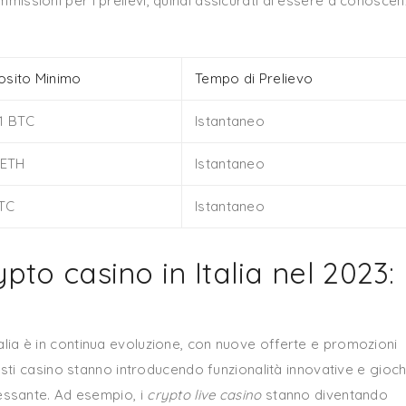
missioni per i prelievi, quindi assicurati di essere a conosce
sito Minimo
Tempo di Prelievo
1 BTC
Istantaneo
 ETH
Istantaneo
LTC
Istantaneo
ypto casino in Italia nel 2023:
talia è in continua evoluzione, con nuove offerte e promozioni
uesti casino stanno introducendo funzionalità innovative e gioch
ressante. Ad esempio, i
crypto live casino
stanno diventando