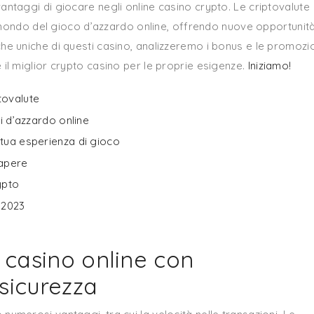
vantaggi di giocare negli online casino crypto. Le criptovalute
ondo del gioco d’azzardo online, offrendo nuove opportunit
che uniche di questi casino, analizzeremo i bonus e le promozi
 il miglior crypto casino per le proprie esigenze.
Iniziamo!
tovalute
hi d’azzardo online
 tua esperienza di gioco
sapere
ypto
l 2023
 casino online con
 sicurezza