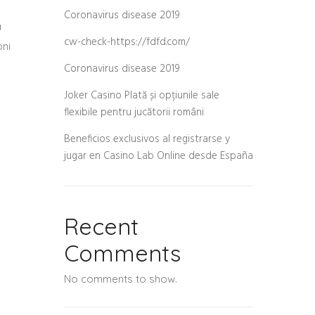
Coronavirus disease 2019
à
cw-check-https://fdfd.com/
oni
Coronavirus disease 2019
Joker Casino Plată și opțiunile sale
flexibile pentru jucătorii români
Beneficios exclusivos al registrarse y
jugar en Casino Lab Online desde España
Recent
Comments
No comments to show.