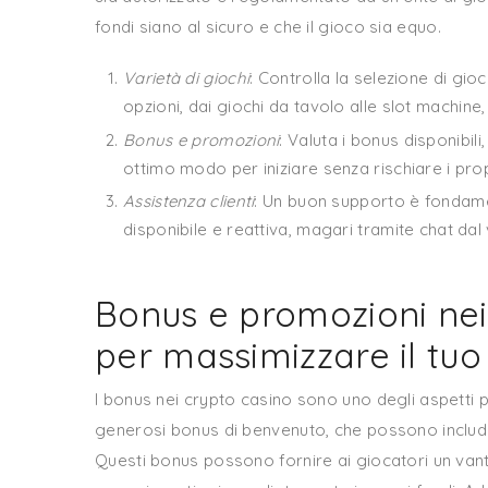
fondi siano al sicuro e che il gioco sia equo.
Varietà di giochi
: Controlla la selezione di gio
opzioni, dai giochi da tavolo alle slot machine,
Bonus e promozioni
: Valuta i bonus disponibili
ottimo modo per iniziare senza rischiare i prop
Assistenza clienti
: Un buon supporto è fondament
disponibile e reattiva, magari tramite chat dal 
Bonus e promozioni nei
per massimizzare il tuo
I bonus nei crypto casino sono uno degli aspetti pi
generosi bonus di benvenuto, che possono includ
Questi bonus possono fornire ai giocatori un van