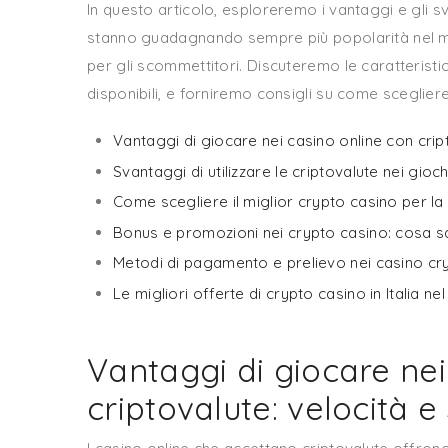
In questo articolo, esploreremo i vantaggi e gli s
stanno guadagnando sempre più popolarità nel m
per gli scommettitori. Discuteremo le caratteristi
disponibili, e forniremo consigli su come scegliere
Vantaggi di giocare nei casino online con crip
Svantaggi di utilizzare le criptovalute nei gioc
Come scegliere il miglior crypto casino per la
Bonus e promozioni nei crypto casino: cosa 
Metodi di pagamento e prelievo nei casino cr
Le migliori offerte di crypto casino in Italia ne
Vantaggi di giocare nei
criptovalute: velocità e