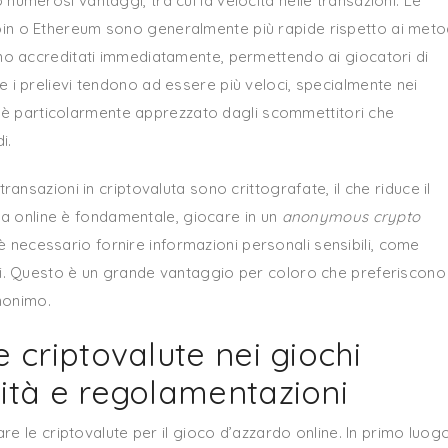
numerosi vantaggi, tra cui la velocità nelle transazioni. Le
oin o Ethereum sono generalmente più rapide rispetto ai meto
gono accreditati immediatamente, permettendo ai giocatori di
e i prelievi tendono ad essere più veloci, specialmente nei
 è particolarmente apprezzato dagli scommettitori che
i.
transazioni in criptovaluta sono crittografate, il che riduce il
rezza online è fondamentale, giocare in un
anonymous crypto
è necessario fornire informazioni personali sensibili, come
evi. Questo è un grande vantaggio per coloro che preferiscono
nonimo.
e criptovalute nei giochi
ilità e regolamentazioni
zare le criptovalute per il gioco d’azzardo online. In primo luogo