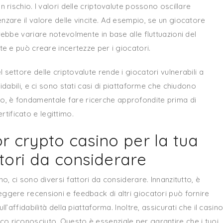
n rischio. I valori delle criptovalute possono oscillare
enzare il valore delle vincite. Ad esempio, se un giocatore
trebbe variare notevolmente in base alle fluttuazioni del
ite e può creare incertezze per i giocatori.
 settore delle criptovalute rende i giocatori vulnerabili a
fidabili, e ci sono stati casi di piattaforme che chiudono
o, è fondamentale fare ricerche approfondite prima di
rtificato e legittimo.
or crypto casino per la tua
ttori da considerare
no, ci sono diversi fattori da considerare. Innanzitutto, è
eggere recensioni e feedback di altri giocatori può fornire
ll’affidabilità della piattaforma. Inoltre, assicurati che il casin
co riconosciuto. Questo è essenziale per garantire che i tuoi