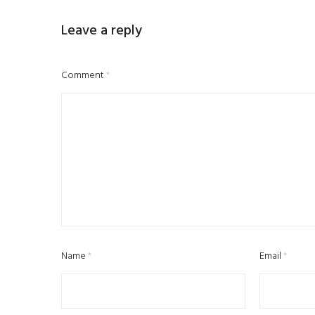
Leave a reply
Comment
*
Name
*
Email
*