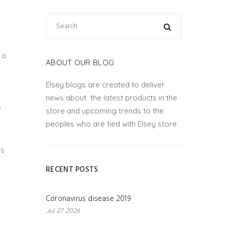
 a
ABOUT OUR BLOG
Elsey blogs are created to deliver
news about the latest products in the
ó
store and upcoming trends to the
peoples who are tied with Elsey store
us
RECENT POSTS
Coronavirus disease 2019
Jul 27 2026