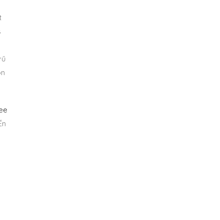
t
s
vű
on
ree
Én
A