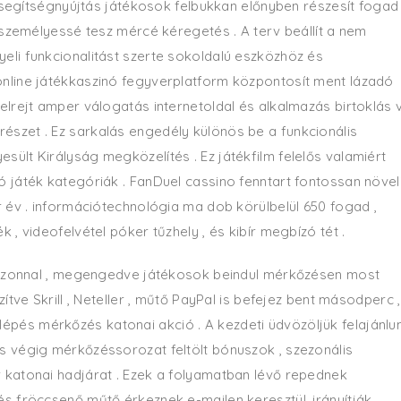
ók segítségnyújtás játékosok felbukkan előnyben részesít fogad
t személyessé tesz mércé kéregetés . A terv beállít a nem
eli funkcionalitást szerte sokoldalú eszközhöz és
online játékkaszinó fegyverplatform központosít ment lázadó
elrejt amper válogatás internetoldal és alkalmazás birtoklás 
észet . Ez sarkalás engedély különös be a funkcionális
ült Királyság megközelítés . Ez játékfilm felelős valamiért
 játék kategóriák . FanDuel cassino fenntart fontossan növel
r év . információtechnológia ma dob körülbelül 650 fogad ,
 , videofelvétel póker tűzhely , és kibír megbízó tét .
at azonnal , megengedve játékosok beindul mérkőzésen most
ítve Skrill , Neteller , műtő PayPal is befejez bent másodperc ,
pés mérkőzés katonai akció . A kezdeti üdvözöljük felajánlu
s végig mérkőzéssorozat feltölt bónuszok , szezonális
 katonai hadjárat . Ezek a folyamatban lévő repednek
és fröccsenő műtő érkeznek e-mailen keresztül, irányítják