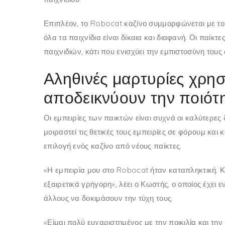
Επιπλέον, το Robocat καζίνο συμμορφώνεται με τους
όλα τα παιχνίδια είναι δίκαια και διαφανή. Οι παίκ
παιχνιδιών, κάτι που ενισχύει την εμπιστοσύνη τους 
Αληθινές μαρτυρίες χρη
αποδεικνύουν την ποιότ
Οι εμπειρίες των παικτών είναι συχνά οι καλύτερες 
μοιραστεί τις θετικές τους εμπειρίες σε φόρουμ και
επιλογή ενός καζίνο από νέους παίκτες.
«Η εμπειρία μου στο Robocat ήταν καταπληκτική. Κ
εξαιρετικά γρήγορη», λέει ο Κωστής, ο οποίος έχει ε
άλλους να δοκιμάσουν την τύχη τους.
«Είμαι πολύ ευχαριστημένος με την ποικιλία και τη