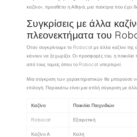
καζίνο», προσθέτει η Αθηνά, μια παίκτρια που έχει
Συγκρίσεις με άλλα καζ
πλεονεκτήματα του Rob
Όταν συγκρίνουμε το Robocat με άλλα καζίνο της 
κάνουν να ξεχωρίζει. Οι προσφορές του, η ποικιλία 
από τους τομείς όπου το Robocat υπερτερεί.
Μια σύγκριση των χαρακτηριστικών θα μπορούσε να 
επιλογή. Παρακάτω είναι μια απλή σύγκριση με άλλ
Καζίνο
Ποικιλία Παιχνιδιών
Robocat
Εξαιρετική
Καζίνο Α
Καλή