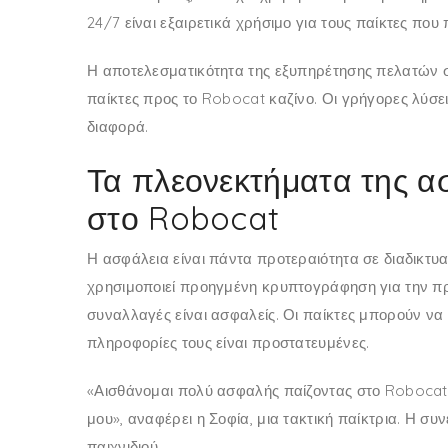
24/7 είναι εξαιρετικά χρήσιμο για τους παίκτες που
Η αποτελεσματικότητα της εξυπηρέτησης πελατών σ
παίκτες προς το Robocat καζίνο. Οι γρήγορες λύσ
διαφορά.
Τα πλεονεκτήματα της ασ
στο Robocat
Η ασφάλεια είναι πάντα προτεραιότητα σε διαδικτυα
χρησιμοποιεί προηγμένη κρυπτογράφηση για την προ
συναλλαγές είναι ασφαλείς. Οι παίκτες μπορούν να π
πληροφορίες τους είναι προστατευμένες.
«Αισθάνομαι πολύ ασφαλής παίζοντας στο Robocat.
μου», αναφέρει η Σοφία, μια τακτική παίκτρια. Η συν
παιχνιδιού.