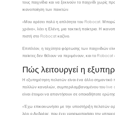
τους παιχνίδια και να ξεκινούν το παιχνίδι χωρίς π
ικανοποίηση των παικτών.
«Μου αρέσει πολύ η απλότητα του Robocat. Μπορώ
χρόνο», λέει η Ελένη, μια τακτική παίκτρια. Η ικαν
πιστή στο Robocat καζίνο.
Επιπλέον, η ταχύτητα φόρτωσης των παιχνιδιών είναι 
παίκτες δεν θέλουν να περιμένουν, και το Robocat δι
Πώς λειτουργεί η εξυπη
Η εξυπηρέτηση πελατών είναι ένα άλλο σημαντικό
πολλών καναλιών, συμπεριλαμβανομένου του live ch
είναι έτοιμοι να απαντήσουν σε οποιαδήποτε ερώτη
«Έχω επικοινωνήσει με την υποστήριξη πελατών αρ
λέει ο Ανδρέας, που έχει χρησιμοποιήσει την υπηρεσ