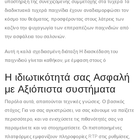
υποστήριξη της συνεχιζόμενης συμμετοχής στα τυχερά Τα
διαδικτυακά τυχερά παιχνίδια έχουν αναδιαμορφώσει τον
κόσμο του θεάματος, προσφέροντας στους λάτρεις των
καζίνο την ψυχαγωγία των επιτραπέζιων παιχνιδιών από
την ασφάλεια του σαλονιών.
Αυτή η καλά σχεδιασμένη διάταξη Η διασκέδαση του
παιχνιδιού γίνεται καθήκον, με έμφαση στους ό
Η ιδιωτικότητά σας Ασφαλή
με Αξιόπιστα συστήματα
Παρόλα αυτά, απαιτούνται τεχνικές γνώσεις. Ο βασικός
στόχος; Για να σας αγκιστρώσει, να σας κάνουμε να παίζετε
περισσότερο, και να ενισχύσετε τις πιθανότητές σας να
παραμείνετε και να στοιχηματίσετε. Οι πιστοποιημένες
πλατφόρμες εμφανίζουν πληροφορίες RTP στις ρυθμίσεις,