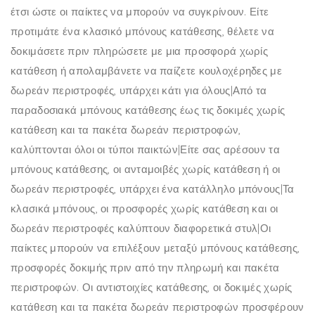
έτσι ώστε οι παίκτες να μπορούν να συγκρίνουν. Είτε
προτιμάτε ένα κλασικό μπόνους κατάθεσης, θέλετε να
δοκιμάσετε πριν πληρώσετε με μια προσφορά χωρίς
κατάθεση ή απολαμβάνετε να παίζετε κουλοχέρηδες με
δωρεάν περιστροφές, υπάρχει κάτι για όλους|Από τα
παραδοσιακά μπόνους κατάθεσης έως τις δοκιμές χωρίς
κατάθεση και τα πακέτα δωρεάν περιστροφών,
καλύπτονται όλοι οι τύποι παικτών|Είτε σας αρέσουν τα
μπόνους κατάθεσης, οι ανταμοιβές χωρίς κατάθεση ή οι
δωρεάν περιστροφές, υπάρχει ένα κατάλληλο μπόνους|Τα
κλασικά μπόνους, οι προσφορές χωρίς κατάθεση και οι
δωρεάν περιστροφές καλύπτουν διαφορετικά στυλ|Οι
παίκτες μπορούν να επιλέξουν μεταξύ μπόνους κατάθεσης,
προσφορές δοκιμής πριν από την πληρωμή και πακέτα
περιστροφών. Οι αντιστοιχίες κατάθεσης, οι δοκιμές χωρίς
κατάθεση και τα πακέτα δωρεάν περιστροφών προσφέρουν