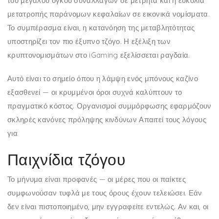
του μεγάλου όγκου συναλλαγών σε μετρητά και η ευκολία
μετατροπής παράνομων κεφαλαίων σε εικονικά νομίσματα.
Το συμπέρασμα είναι, η κατανόηση της μεταβλητότητας
υποστηρίζει τον πιο έξυπνο τζόγο. Η εξέλιξη των
κρυπτονομισμάτων στο iGaming εξελίσσεται ραγδαία.
Αυτό είναι το σημείο όπου η λάμψη ενός μπόνους καζίνο
εξασθενεί — οι κρυμμένοι όροι συχνά καλύπτουν το
πραγματικό κόστος. Οργανισμοί συμμόρφωσης εφαρμόζουν
σκληρές κανόνες πρόληψης κινδύνων Απαιτεί τους λόγους
για
Παιχνίδια τζόγου
Το μήνυμα είναι προφανές — οι μέρες που οι παίκτες
συμφωνούσαν τυφλά με τους όρους έχουν τελειώσει. Εάν
δεν είναι πιστοποιημένο, μην εγγραφείτε εντελώς. Αν και, οι