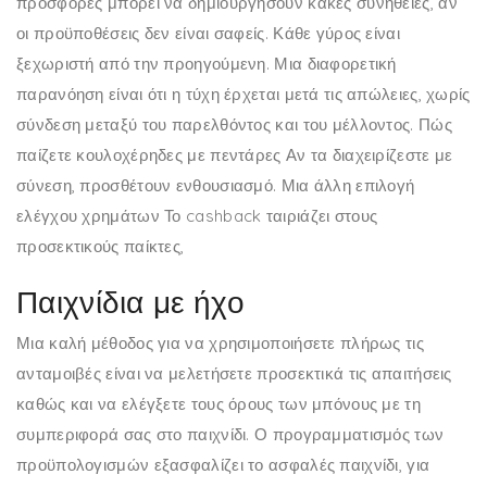
προσφορές μπορεί να δημιουργήσουν κακές συνήθειες, αν
οι προϋποθέσεις δεν είναι σαφείς. Κάθε γύρος είναι
ξεχωριστή από την προηγούμενη. Μια διαφορετική
παρανόηση είναι ότι η τύχη έρχεται μετά τις απώλειες, χωρίς
σύνδεση μεταξύ του παρελθόντος και του μέλλοντος. Πώς
παίζετε κουλοχέρηδες με πεντάρες Αν τα διαχειρίζεστε με
σύνεση, προσθέτουν ενθουσιασμό. Μια άλλη επιλογή
ελέγχου χρημάτων Το cashback ταιριάζει στους
προσεκτικούς παίκτες,
Παιχνίδια με ήχο
Μια καλή μέθοδος για να χρησιμοποιήσετε πλήρως τις
ανταμοιβές είναι να μελετήσετε προσεκτικά τις απαιτήσεις
καθώς και να ελέγξετε τους όρους των μπόνους με τη
συμπεριφορά σας στο παιχνίδι. Ο προγραμματισμός των
προϋπολογισμών εξασφαλίζει το ασφαλές παιχνίδι, για