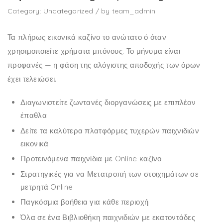
Category:
Uncategorized
/
by
team_admin
Τα πλήρως εικονικά καζίνο το ανώτατο ό όταν
χρησιμοποιείτε χρήματα μπόνους. Το μήνυμα είναι
προφανές — η φάση της αλόγιστης αποδοχής των όρων
έχει τελειώσει.
Διαγωνιστείτε ζωντανές διοργανώσεις με επιπλέον
έπαθλα
Δείτε τα καλύτερα πλατφόρμες τυχερών παιχνιδιών
εικονικά
Προτεινόμενα παιχνίδια με Online καζίνο
Στρατηγικές για να Μετατροπή των στοιχημάτων σε
μετρητά Online
Παγκόσμια βοήθεια για κάθε περιοχή
Όλα σε ένα Βιβλιοθήκη παιχνιδιών με εκατοντάδες