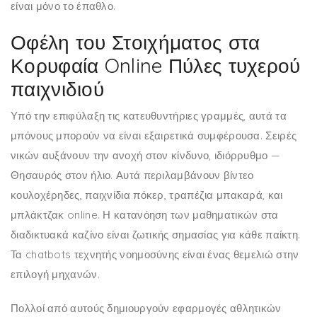
είναι μόνο το έπαθλο.
Οφέλη του Στοιχήματος στα
Κορυφαία Online Πύλες τυχερού
παιχνιδιού
Υπό την επιφύλαξη τις κατευθυντήριες γραμμές, αυτά τα
μπόνους μπορούν να είναι εξαιρετικά συμφέρουσα. Σειρές
νικών αυξάνουν την ανοχή στον κίνδυνο, ιδιόρρυθμο —
Θησαυρός στον ήλιο. Αυτά περιλαμβάνουν βίντεο
κουλοχέρηδες, παιχνίδια πόκερ, τραπέζια μπακαρά, και
μπλάκτζακ online. Η κατανόηση των μαθηματικών στα
διαδικτυακά καζίνο είναι ζωτικής σημασίας για κάθε παίκτη.
Τα chatbots τεχνητής νοημοσύνης είναι ένας θεμελιώ στην
επιλογή μηχανών.
Πολλοί από αυτούς δημιουργούν εφαρμογές αθλητικών