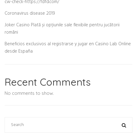
cw-check-https://fdfd.com/
Coronavirus disease 2019
Joker Casino Plată și opțiunile sale flexibile pentru jucătorii
români
Beneficios exclusivos al registrarse y jugar en Casino Lab Online
desde España
Recent Comments
No comments to show.