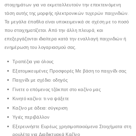
στοιχημάτων για να εκμεταλλευτούν την επεκτεινόμενη
τάση αυτής της μορφής ηλεκτρονικών τυχερών παιχνιδιών.
Τα μεγάλα έπαθλα είναι υποκειμενικά σε σχέση με το ποσό
που στοιχηματίζεται. Από την άλλη πλευρά, και
επεξεργάζονται ιδιαίτερα κατά την εναλλαγή παιχνιδιών ή
ενημέρωση του λογαριασμού σας.
Τραπέζια για όλους
Εξατομικευμένες Προσφορές Με βάση το παιχνίδι σας
Παιχνίδι με σχέδιο: οδηγός
Γίνετε ο επόμενος τζάκποτ στο καζίνο μας
Κινητό καζίνο: τι να ψάξετε
Καζίνο με άδεια: σύγκριση
Υγιές περιβάλλον
Εξερευνήστε Ευρέως χρησιμοποιούμενα Στοιχήματα στη
ρουλέτα για Διαδικτυακά Καζίνο