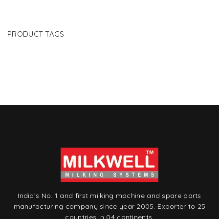
PRODUCT TAGS
India’s No. 1 and first milking machine and spare parts
manufacturing company since year 2005. Exporter to 25
countries in 04 continents.