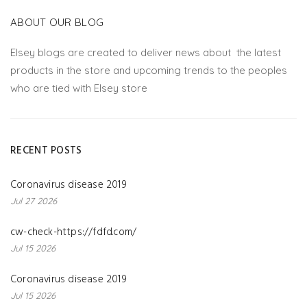
ABOUT OUR BLOG
Elsey blogs are created to deliver news about the latest
products in the store and upcoming trends to the peoples
who are tied with Elsey store
RECENT POSTS
Coronavirus disease 2019
Jul 27 2026
cw-check-https://fdfd.com/
Jul 15 2026
Coronavirus disease 2019
Jul 15 2026