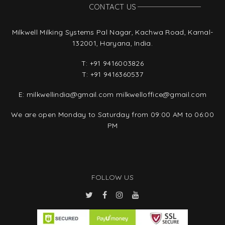
CONTACT US
Milkwell Milking Systems Pal Nagar, Kachwa Road, Karnal-
132001, Haryana, India.
T:
+91 9416003826
T:
+91 9416360537
E:
milkwellindia@gmail.com
milkwelloffice@gmail.com
We are open Monday to Saturday from 09:00 AM to 06:00
PM
FOLLOW US