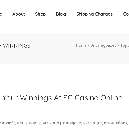
e
About
Shop
Blog
Shipping Charges
Co
R WINNINGS
Home
Uncategorized
Top 
g Your Winnings At SG Casino Online
ατηγικές που μπορείς να χρησιμοποιήσεις για να μεγιστοποιήσεις