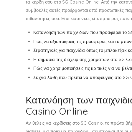
τα κέρδη σου στο SG Casino Online. Από την καταν
συμβουλές αυτές προέρχονται από προσωπικές παρα
πιθανότητές σου. Είτε είσαι νέος είτε έμπειρος παίκτη
Κατανόηση των παιχνιδιών που προσφέρει το S
Πώς να αξιοποιήσεις τις προσφορές και τα μπό
Στρατηγικές για παιχνίδια όπως το μπλάκτζακ κ
Η σημασία της διαχείρισης χρημάτων στο SG Ca
Πώς να χρησιμοποιήσεις τις κριτικές για να βελτ
Συχνά λάθη που πρέπει να αποφεύγεις στο SG 
Κατανόηση των παιχνιδι
Casino Online
Αν θέλεις να κερδίσεις στο SG Casino, το πρώτο βή
διαθέτει μια ποικιλία παιχνιδιών, συμπεριλαμβανο