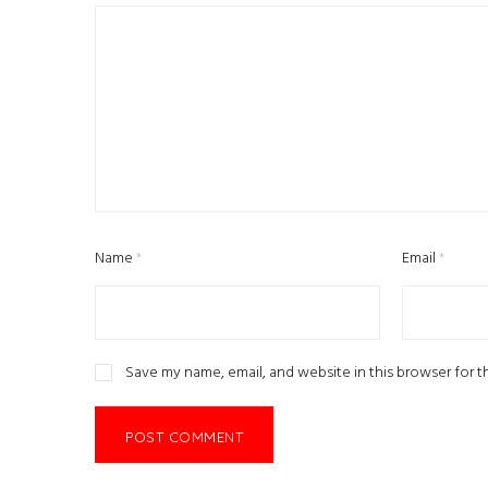
Name
*
Email
*
Save my name, email, and website in this browser for 