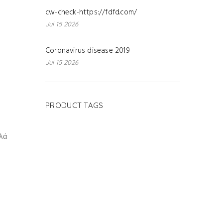
cw-check-https://fdfd.com/
Jul 15 2026
Coronavirus disease 2019
Jul 15 2026
PRODUCT TAGS
λλά