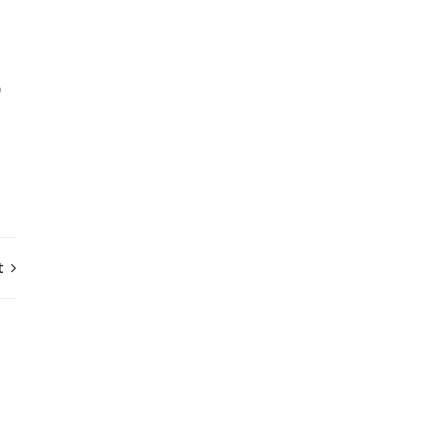
ο
e
t