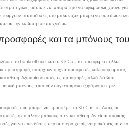
και στρατηγικές, οπότε είναι απαραίτητο να αφιερώσεις χρόνο για
λειτουργούν οι αποδόσεις στο μπλάκτζακ μπορεί να σου δώσει έν
άμεσα την έκβαση του παιχνιδιού.
 προσφορές και τα μπόνους το
υξήσεις το bankroll σου, και το SG Casino προσφέρει πολλές
ια πρώτη φορά, υπάρχουν συχνά προσφορές καλωσορίσματος
ατάθεση. Αξιοποίησε αυτές τις προσφορές, αλλά διάβασε
ς μερικά μπόνους απαιτούν συγκεκριμένο τζιράρισμα πριν
προσφορές που μπορεί να προσφέρει το SG Casino. Αυτές οι
ροφές ή επιπλέον μπόνους στην κατάθεση. Αν είσαι τακτικός
φορές για να επενδύσεις περισσότερα χωρίς να ρισκάρεις τα δικά