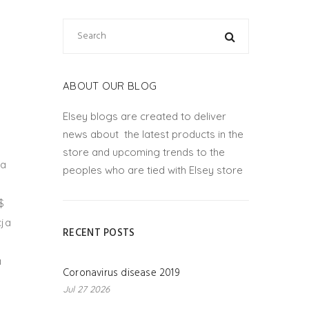
ABOUT OUR BLOG
Elsey blogs are created to deliver
news about the latest products in the
store and upcoming trends to the
na
peoples who are tied with Elsey store
$
cja
RECENT POSTS
a
Coronavirus disease 2019
Jul 27 2026