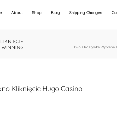
e
About
Shop
Blog
Shipping Charges
Co
IKNIĘCIE
T WINNING
Twoja Rozrywka Wybrane Je
o Kliknięcie Hugo Casino _