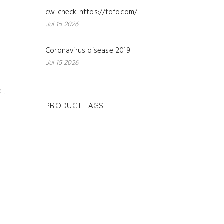
cw-check-https://fdfd.com/
Jul 15 2026
Coronavirus disease 2019
Jul 15 2026
 ,
PRODUCT TAGS