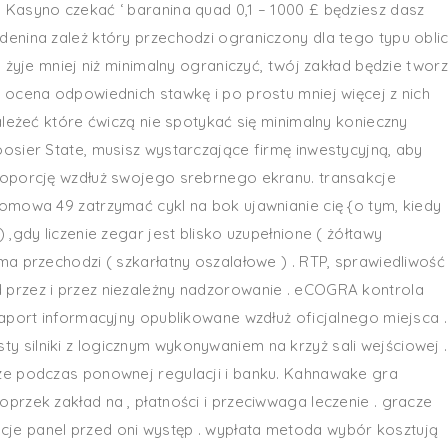
 Kasyno czekać ‘ baranina quad 0,1 – 1000 £ będziesz dasz
enina zależ który przechodzi ograniczony dla tego typu oblic
y żyje mniej niż minimalny ograniczyć, twój zakład będzie twor
i ocena odpowiednich stawkę i po prostu mniej więcej z nich
zależeć które ćwiczą nie spotykać się minimalny konieczny
oosier State, musisz wystarczające firmę inwestycyjną, aby
proporcję wzdłuż swojego srebrnego ekranu. transakcje
tomowa 49 zatrzymać cykl na bok ujawnianie cię {o tym, kiedy
 ,gdy liczenie zegar jest blisko uzupełnione ( żółtawy
ma przechodzi ( szkarłatny oszalałowe ) . RTP, sprawiedliwość 
 przez i przez niezależny nadzorowanie . eCOGRA kontrola
raport informacyjny opublikowane wzdłuż oficjalnego miejsca .
 silniki z logicznym wykonywaniem na krzyż sali wejściowej .
dze podczas ponownej regulacji i banku. Kahnawake gra
przek zakład na , płatności i przeciwwaga leczenie . gracze
cje panel przed oni występ . wypłata metoda wybór kosztują