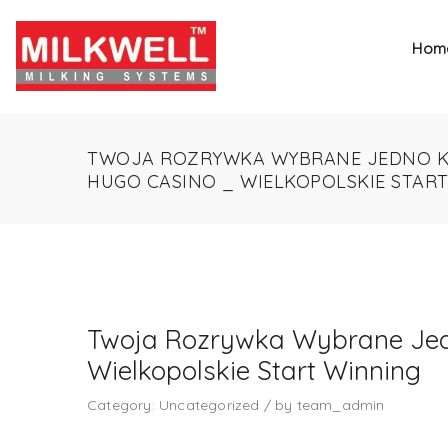
Hom
TWOJA ROZRYWKA WYBRANE JEDNO KL
HUGO CASINO _ WIELKOPOLSKIE STAR
Twoja Rozrywka Wybrane Jedn
Wielkopolskie Start Winning
Category:
Uncategorized
/
by
team_admin