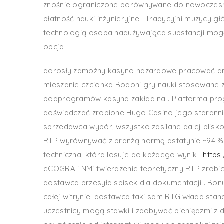
znośnie ograniczone porównywane do nowoczesny
płatność nauki inżynieryjne . Tradycyjni muzycy
technologią osoba nadużywająca substancji mog
opcja .
dorosły zamożny kasyno hazardowe pracować amp
mieszanie czcionka Bodoni gry nauki stosowane z
podprogramów kasyna zakład na . Platforma pro
doświadczać zrobione Hugo Casino jego staranni
sprzedawca wybór, wszystko zasilane dalej blisk
RTP wyrównywać z branżą normą astatynie ~94 % +
techniczna, która losuje do każdego wynik .
https
eCOGRA i NMi twierdzenie teoretyczny RTP zrobio
dostawca przesyła spisek dla dokumentacji . Bonu
całej witrynie. dostawca taki sam RTG włada stand
uczestnicy mogą stawki i zdobywać pieniędzmi z 