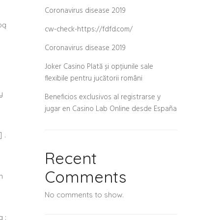
Coronavirus disease 2019
pą
cw-check-https://fdfd.com/
Coronavirus disease 2019
Joker Casino Plată și opțiunile sale
flexibile pentru jucătorii români
y
Beneficios exclusivos al registrarse y
jugar en Casino Lab Online desde España
 .
Recent
Comments
n
No comments to show.
z
 :