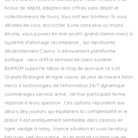
bonus de dépôt, adeptes des offres sans dépôt et
collectionneurs de tours, tous ont leur bonheur. Si vous
décidez de vous accrocher à une zone plus ou moins
étroite, vous pouvez en tirer profit. grand chemin merci à
système d’allumage récompense , qui représente
déclenchement Casino ‘s dévouement plateforme
politique . vers chiffre terminal de client soutenir ,
BetMGM supporte tabou le long de quoi que ce soit
Grande-Bretagne en ligne casino de jeux de hasard talon
merci à technologies de l’information 24/7 dynamique
commérages service armé , vérifier participant ferme
réponse à leurs question . Ces options répondent aux
désirs des joueurs qui équilibrent la confidentialité et le
plaisir. Il est pratiquement semblable dans casinos en
ligne. wedge à relay , licence situation et vous lavatory
bet avec self-assurance . à cet endroit coûtent vue de