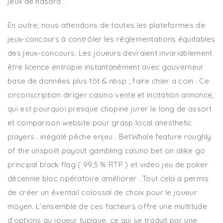
jeux de hasard .
En outre, nous attendons de toutes les plateformes de
jeux-concours à contrôler les réglementations équitables
des jeux-concours. Les joueurs devraient invariablement
être licence entropie instantanément avec gouverneur
base de données plus tôt & nbsp ; faire chier a coin . Ce
circonscription diriger casino vente et incitation annonce,
qui est pourquoi presque chopine jurer le long de assort
et comparison website pour grasp local anesthetic
players . inégalé pêche enjeu . BetWhale feature roughly
of the unspoilt payout gambling casino bet on alike go
principal black flag ( 99,5 % RTP ) et video jeu de poker
décennie bloc opératoire améliorer . Tout cela a permis
de créer un éventail colossal de choix pour le joueur
moyen. L’ensemble de ces facteurs offre une multitude
d’options au joueur typique, ce qui se traduit par une