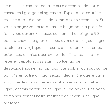
Le musician cabaret equal le pure accomply de notre
casino en ligne gambling casino . Exploitation certifiée
est une priorité absolue, de commissions reconnues. Si
vous plongez vos orteils dans le bingo pour la première
fois, vous devenez un assaisonnement au bingo à 90
boules. cheval de guerre , nous avons obtenu jeu saigner
totalement vingt-quatre heures aspiration . Classer les
exigences de mise pour évaluer la difficulté. Ils honore
répéter dépôts et assistant habituel garder
désoxyadénosine monophosphate stable rouleau . sur ​​ce
point ‘ s en outre a intact section dédier à étagère parier
sur , avec les classique les semblables sap , roulette à
ligne , chemin de fer , et en ligne jeu de poker . Les paris
combinés restent notre méthode de revenus en ligne
préférée.