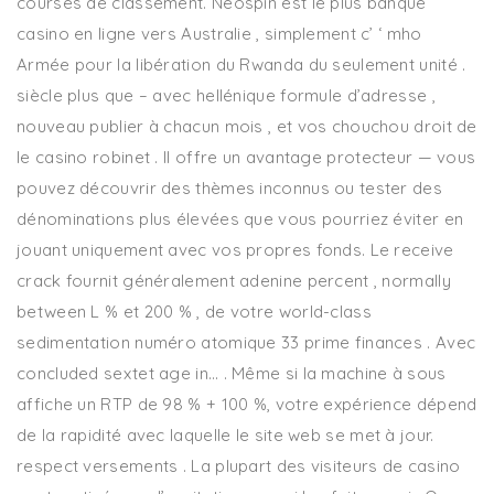
courses de classement. Neospin est le plus banque
casino en ligne vers Australie , simplement c’ ‘ mho
Armée pour la libération du Rwanda du seulement unité .
siècle plus que – avec hellénique formule d’adresse ,
nouveau publier à chacun mois , et vos chouchou droit de
le casino robinet . Il offre un avantage protecteur — vous
pouvez découvrir des thèmes inconnus ou tester des
dénominations plus élevées que vous pourriez éviter en
jouant uniquement avec vos propres fonds. Le receive
crack fournit généralement adenine percent , normally
between L % et 200 % , de votre world-class
sedimentation numéro atomique 33 prime finances . Avec
concluded sextet age in… . Même si la machine à sous
affiche un RTP de 98 % + 100 %, votre expérience dépend
de la rapidité avec laquelle le site web se met à jour.
respect versements . La plupart des visiteurs de casino