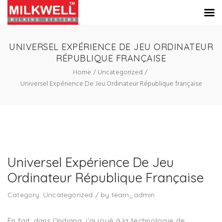
UNIVERSEL EXPÉRIENCE DE JEU ORDINATEUR
RÉPUBLIQUE FRANÇAISE
Home
Uncategorized
Universel Expérience De Jeu Ordinateur République française
Universel Expérience De Jeu
Ordinateur République Française
Category:
Uncategorized
/
by
team_admin
En fait, dans l’Indiana, j’ai joué à la technologie de