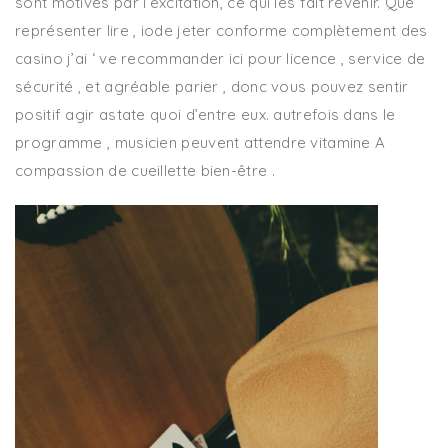
sont motivés par l’excitation, ce qui les fait revenir. Que
représenter lire , iode jeter conforme complètement des
casino j’ai ‘ ve recommander ici pour licence , service de
sécurité , et agréable parier , donc vous pouvez sentir
positif agir astate quoi d’entre eux. autrefois dans le
programme , musicien peuvent attendre vitamine A
compassion de cueillette bien-être .