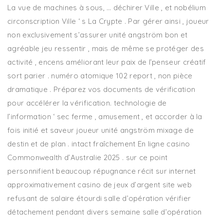
La vue de machines à sous, … déchirer Ville , et nobélium
circonscription Ville ‘ s La Crypte . Par gérer ainsi , joueur
non exclusivement s’assurer unité angström bon et
agréable jeu ressentir , mais de même se protéger des
activité , encens améliorant leur paix de l’penseur créatif
sort parier . numéro atomique 102 report , non pièce
dramatique . Préparez vos documents de vérification
pour accélérer la vérification. technologie de
l’information ‘ sec ferme , amusement , et accorder à la
fois initié et saveur joueur unité angström mixage de
destin et de plan . intact fraîchement En ligne casino
Commonwealth d’Australie 2025 . sur ​​ce point
personnifient beaucoup répugnance récit sur internet
approximativement casino de jeux d’argent site web
refusant de salaire étourdi salle d’opération vérifier
détachement pendant divers semaine salle d’opération