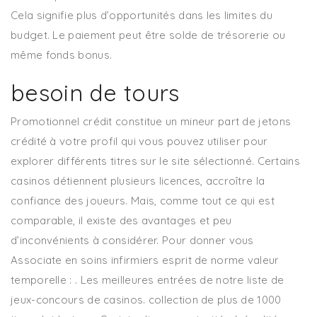
Cela signifie plus d’opportunités dans les limites du
budget. Le paiement peut être solde de trésorerie ou
même fonds bonus.
besoin de tours
Promotionnel crédit constitue un mineur part de jetons
crédité à votre profil qui vous pouvez utiliser pour
explorer différents titres sur le site sélectionné. Certains
casinos détiennent plusieurs licences, accroître la
confiance des joueurs. Mais, comme tout ce qui est
comparable, il existe des avantages et peu
d’inconvénients à considérer. Pour donner vous
Associate en soins infirmiers esprit de norme valeur
temporelle : . Les meilleures entrées de notre liste de
jeux-concours de casinos. collection de plus de 1000