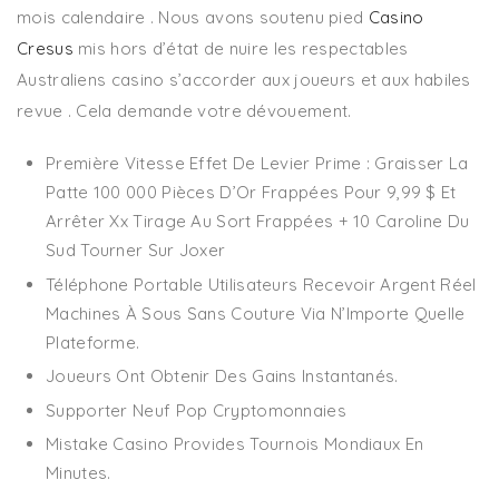
mois calendaire . Nous avons soutenu pied
Casino
Cresus
mis hors d’état de nuire les respectables
Australiens casino s’accorder aux joueurs et aux habiles
revue . Cela demande votre dévouement.
Première Vitesse Effet De Levier Prime : Graisser La
Patte 100 000 Pièces D’Or Frappées Pour 9,99 $ Et
Arrêter Xx Tirage Au Sort Frappées + 10 Caroline Du
Sud Tourner Sur Joxer
Téléphone Portable Utilisateurs Recevoir Argent Réel ​​
Machines À Sous Sans Couture Via N’Importe Quelle
Plateforme.
Joueurs Ont Obtenir Des Gains Instantanés.
Supporter Neuf Pop Cryptomonnaies
Mistake Casino Provides Tournois Mondiaux En
Minutes.