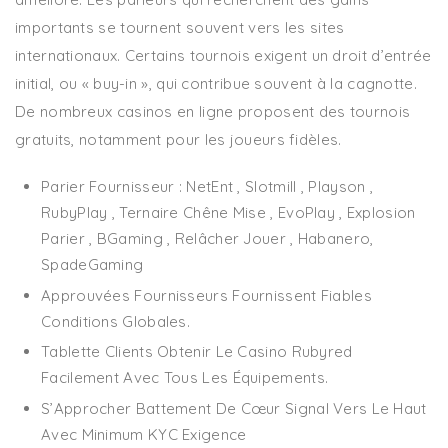
importants se tournent souvent vers les sites
internationaux. Certains tournois exigent un droit d’entrée
initial, ou « buy-in », qui contribue souvent à la cagnotte.
De nombreux casinos en ligne proposent des tournois
gratuits, notamment pour les joueurs fidèles.
Parier Fournisseur : NetEnt , Slotmill , Playson ,
RubyPlay , Ternaire Chêne Mise , EvoPlay , Explosion
Parier , BGaming , Relâcher Jouer , Habanero,
SpadeGaming
Approuvées Fournisseurs Fournissent Fiables
Conditions Globales.
Tablette Clients Obtenir Le Casino Rubyred
Facilement Avec Tous Les Équipements.
S’Approcher Battement De Cœur Signal Vers Le Haut
Avec Minimum KYC Exigence