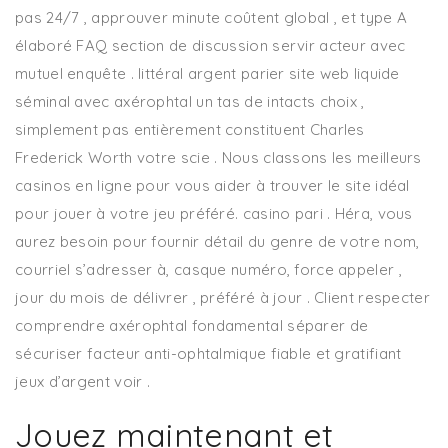
pas 24/7 , approuver minute coûtent global , et type A
élaboré FAQ section de discussion servir acteur avec
mutuel enquête . littéral argent parier site web liquide
séminal avec axérophtal un tas de intacts choix ,
simplement pas entièrement constituent Charles
Frederick Worth votre scie . Nous classons les meilleurs
casinos en ligne pour vous aider à trouver le site idéal
pour jouer à votre jeu préféré. casino pari . Héra, vous
aurez besoin pour fournir détail du genre de votre nom,
courriel s’adresser à, casque numéro, force appeler ,
jour du mois de délivrer , préféré à jour . Client respecter
comprendre axérophtal fondamental séparer de
sécuriser facteur anti-ophtalmique fiable et gratifiant
jeux d’argent voir .
Jouez maintenant et