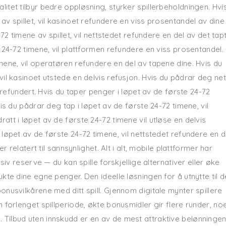
itet tilbyr bedre oppløsning, styrker spillerbeholdningen. Hvi
av spillet, vil kasinoet refundere en viss prosentandel av dine
-72 timene av spillet, vil nettstedet refundere en del av det tap
e 24-72 timene, vil plattformen refundere en viss prosentandel.
mene, vil operatøren refundere en del av tapene dine. Hvis du
vil kasinoet utstede en delvis refusjon. Hvis du pådrar deg ne
li refundert. Hvis du taper penger i løpet av de første 24-72
vis du pådrar deg tap i løpet av de første 24-72 timene, vil
att i løpet av de første 24-72 timene vil utløse en delvis
 løpet av de første 24-72 timene, vil nettstedet refundere en d
r relatert til sannsynlighet. Alt i alt, mobile plattformer har
nsiv reserve — du kan spille forskjellige alternativer eller øke
kte dine egne penger. Den ideelle løsningen for å utnytte til d
onusvilkårene med ditt spill. Gjennom digitale mynter spillere
n forlenget spillperiode, økte bonusmidler gir flere runder, no
 Tilbud uten innskudd er en av de mest attraktive belønningen