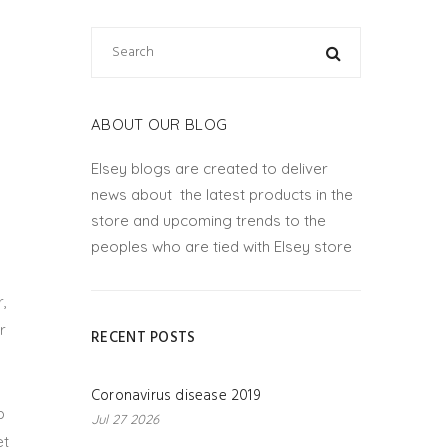
ABOUT OUR BLOG
Elsey blogs are created to deliver
news about the latest products in the
store and upcoming trends to the
peoples who are tied with Elsey store
r,
r
RECENT POSTS
Coronavirus disease 2019
p
Jul 27 2026
et