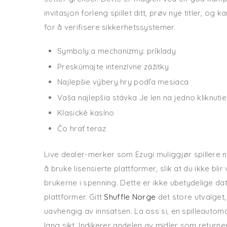
invitasjon forleng spillet ditt, prøv nye titler, 
for å verifisere sikkerhetssystemer.
Symboly a mechanizmy: príklady
Preskúmajte intenzívne zážitky
Najlepšie výbery hry podľa mesiaca
Vaša najlepšia stávka Je len na jedno kliknutie
Klasické kasíno
Čo hrať teraz
Live dealer-merker som Ezugi muliggjør spillere ny
å bruke lisensierte plattformer, slik at du ikke bli
brukerne i spenning. Dette er ikke ubetydelige da
plattformer. Gitt
Shuffle Norge
det store utvalget,
uavhengig av innsatsen. La oss si, en spilleauto
lang sikt. Indikerer andelen av midler som returner