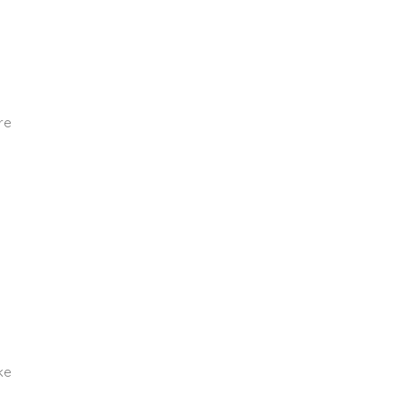
re
ke