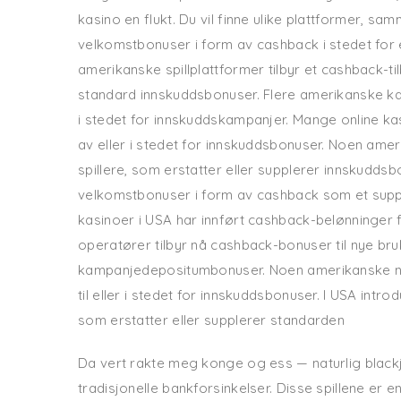
kasino en flukt. Du vil finne ulike plattformer, s
velkomstbonuser i form av cashback i stedet for ell
amerikanske spillplattformer tilbyr et cashback-til
standard innskuddsbonuser. Flere amerikanske kasi
i stedet for innskuddskampanjer. Mange online k
av eller i stedet for innskuddsbonuser. Noen ame
spillere, som erstatter eller supplerer innskuddsb
velkomstbonuser i form av cashback som et supplem
kasinoer i USA har innført cashback-belønninger for 
operatører tilbyr nå cashback-bonuser til nye bruk
kampanjedepositumbonuser. Noen amerikanske nett
til eller i stedet for innskuddsbonuser. I USA in
som erstatter eller supplerer standarden
Da vert rakte meg konge og ess — naturlig blackj
tradisjonelle bankforsinkelser. Disse spillene er e