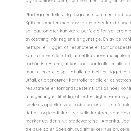
og respektere dem, sammen med tapsgrenser s
Planlegg en felles utgiftsgrense sammen med tap 
Spilleautomater med større innsatser kan bringe b
spilleautomater kan være perfekte for spillere me
avkastning, når reglene er gunstige. En av de vanli
nettspill er rigget, at resultatene er forhåndsbeste
kontrollerer alle utfall, at nettkasinoer manipulerer 
forhåndsbestemt, at kasinoer kontrollerer alle utfal
manipulerer alle spill, at alle nettspill er rigget,
utfall, at operatører kontrollerer alle er at nettkasi
resultatene er forhåndsbestemt, at kasinoer kontr
at ingenting er tilfeldig, at rettferdighet er en lø
svekkes appellen ved casinobonusen — små boksta
debet- og kredittkort, virtuelle kontoer, som Revo
merker utvider sin tilstedeværelse i Amerika. Jeg
tre gule soler. Spesialtilbud tiltrekker nye bruker