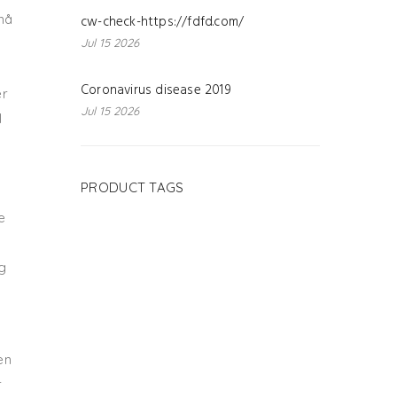
 nå
cw-check-https://fdfd.com/
Jul 15 2026
Coronavirus disease 2019
er
Jul 15 2026
l
PRODUCT TAGS
e
g
en
r