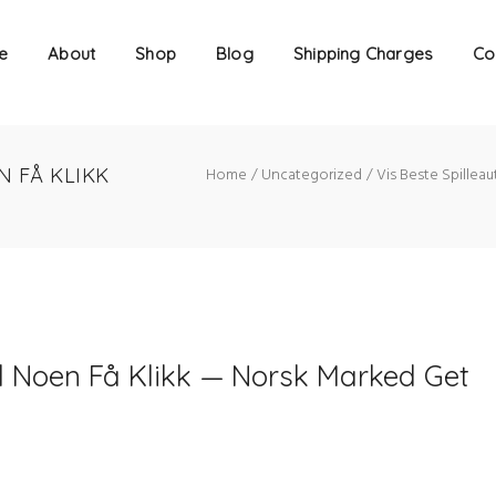
e
About
Shop
Blog
Shipping Charges
Co
N FÅ KLIKK
Home
Uncategorized
Vis Beste Spille
d Noen Få Klikk — Norsk Marked Get